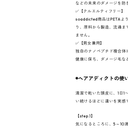
などの未来のダメージを防
✅【クルエルティフリー】
soaddicted商品はPE
り、原料から製造、流通ま
ません。
✅【男女兼用】
独自のナノペプチド複合体
健康に保ち、ダメージ毛な
◉ヘアアディクトの使
清潔で乾いた頭皮に、1日1
い続けるほどに違いを実感
【step.1】
気になるところに、5～10