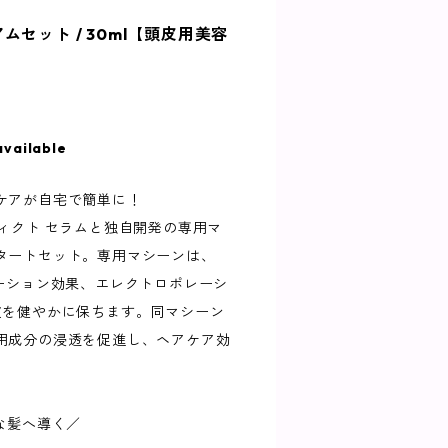
ムセット / 30ml【頭皮用美容
available
ケアが自宅で簡単に！
ィクト セラムと独自開発の専用マ
タートセット。専用マシーンは、
レーション効果、エレクトロポレーシ
皮を健やかに保ちます。同マシーン
用成分の浸透を促進し、ヘアケア効
な髪へ導く／