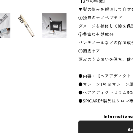
【3つの特徴】
▼髪の悩みを解消して自信
①独自のナノペプチド
ダメージを補修して髪を保
②豊富な有効成分
パンテノールなどの保湿成
③頭皮ケア
頭皮のうるおいを保ち、健
●内容：【ヘアアディクト
●マシーン1台 ※マシーン
●ヘアアディクトセラム30m
●SPICARE®製品はサロ
Internationa
Ad