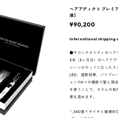
ヘアアディクト プレミア
液】
¥90,200
International shipping 
●サロンクオリティのヘア
3本（3ヶ月分）のヘアアデ
シーンがセットになったス
LED、温熱効果、バイブ
ョンの4つの機能で髪と頭
を使うことで、セラムの有
果を高めます。
＼360度イキイキと健康的