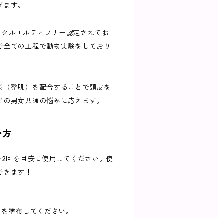
ぎます。
TAよりクルエルティフリー認定されてお
で全ての工程で動物実験をしており
※（整肌）を配合することで頭皮を
どの男女共通の悩みに応えます。
い方
〜2回を目安に使用してください。使
できます！
滴を塗布してください。