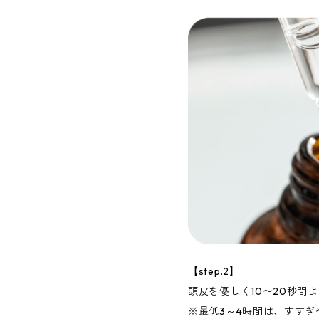
【step.2】
頭皮を優しく10〜20秒間
※最低3～4時間は、すす