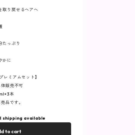
を取り戻せるヘアへ
護
分たっぷり
やかに
 プレミアムセット】
単体販売不可
l×3本
ン専売品です。
l shipping available
d to cart