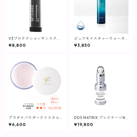
V3プロテクションサンスクリ
ピュアモイスチャーウォータ
ーン / 45g(日焼け止め)【SPIC
ーヴェール / 60mL【化粧水/
¥8,800
¥3,850
ARE】
しっとりタイプ】
プラチナパウダークリスタル2
DDS MATRIX プレステージN
5g(パフ付き)【ヴィプラン
MN / 20mL【美容液】
¥6,600
¥19,800
ツ】