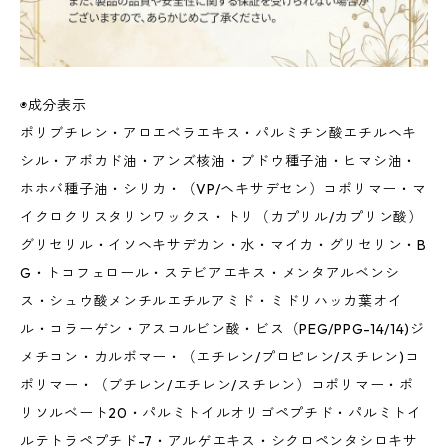
◉成分表示
ポリブチレン・アロエベラエキス・パルミチン酸エチルヘキ
シル・アボカド油・アンズ核油・ブドウ種子油・ヒマシ油・
ホホバ種子油・シリカ・（VP/ヘキサデセン）コポリマー・マ
イクロクリスタリンワックス・トリ（カプリル/カプリン酸）
グリセリル・イソヘキサデカン・水・マイカ・グリセリン・B
G・トコフェロール・ステビアエキス・メンタアルベンシ
ス・シュウ酸メンチルエチルアミド・ミドリハッカ葉オイ
ル・コラーゲン・アスコルビン酸・ビス（PEG/PPG-14/14)ジ
メチコン・カルボマー・（エチレン/プロピレン/スチレン)コ
ポリマー・（ブチレン/エチレン/スチレン）コポリマー・ポ
リソルベート20・パルミトイルオリゴペプチド・パルミトイ
ルテトラペプチド-7・アルゲエキス・シクロペンタシロキサ