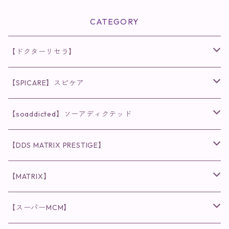
CATEGORY
【ドクターリセラ】
◉AQUA VENUS
【SPICARE】スピケア
クレンジング・洗顔
◉VI PLANTE
◉V3シリーズ
【soaddicted】ソーアディクテッド
化粧水
リキッド
ファンデーション・ベース
◉ナチュリスティーアクレス
◉V3 VSPIC C Line
ラッシュアディクト
【DDS MATRIX PRESTIGE】
ヘア・ボディケア関連
ディフェンサー
クレンジング・洗顔
クレンジング
クレンジング・洗顔
まつ毛用美容液
◉インナーケア
◉スピケアシリーズ
リップアディクト
スキンケアシリーズ
【MATRIX】
日焼け止め
パウダー
化粧水・乳液
洗顔
化粧水
眉毛用美容液
食品
唇用美容液
◉cocochia
◉V.O.Sシリーズ
ヘアアディクト
美容液
スキンケアシリーズ
【スーパーMCM】
美容液・美容クリーム