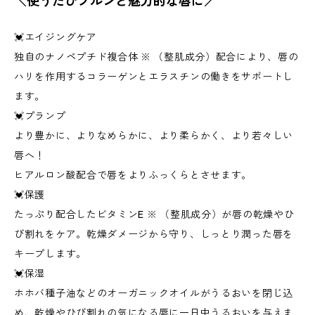
＼使うたびプルンと魅力的な唇に／
💓エイジングケア
独自のナノペプチド複合体 ※ （整肌成分）配合により、唇の
ハリを作用するコラーゲンとエラスチンの働きをサポートし
ます。
💓プランプ
より豊かに、よりなめらかに、より柔らかく、より若々しい
唇へ！
ヒアルロン酸配合で唇をよりふっくらとさせます。
💓保護
たっぷり配合したビタミンE ※ （整肌成分）が唇の乾燥やひ
び割れをケア。乾燥ダメージから守り、しっとり潤った唇を
キープします。
💓保湿
ホホバ種子油などのオーガニックオイルがうるおいを閉じ込
め、乾燥やひび割れの気になる唇に一日中うるおいを与えま