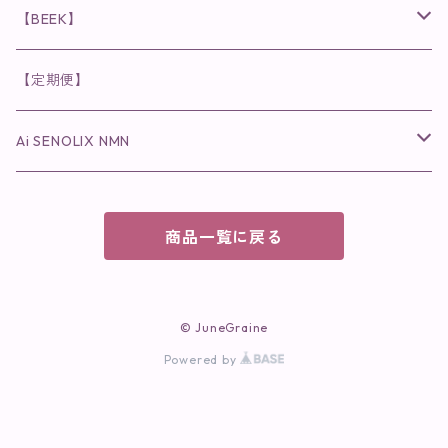
チーク
美容液・美容クリーム
化粧水
乳液
まつ毛プロテクター
粒タイプ
ヘナカラー
クレンジング・洗顔
◉美顔器
◉メンズシリーズ
美容液
インナーケア
【BEEK】
パック・マスク
アイメイク
日焼け止め
美容液・美容ジェル
美容クリーム
ボリュームマスカラ
パウダータイプ
ヘアファンデーション
化粧水
クレンジング・洗顔
◉スペシャルケア
◉MESシリーズ
洗顔
インナーケア
【定期便】
保湿ジェル・クリーム
リップカラー
保湿ジェル・クリーム
美容液
ロングマスカラ
ドリンクタイプ
液体洗剤
美容液
化粧水
◉肌悩み
Ai SENOLIX NMN
ラディール
メイク小物
リップ
マスク・パック
アイライナー
消臭・除菌スプレー
パック・マスク(パッチ)
美容液
紫外線トラブル
ヘアケア
美顔器
美顔器
インナーケア
商品一覧に戻る
歯磨きジェル
保湿クリーム
ファンデーション
エイジングトラブル
トラベルセット
UV(日焼け止め）
竹タオル・ガーゼケット
トラベルセット
毛穴
© JuneGraine
cocochiaお祝いギフトセット(包装あり)
Powered by
オイリートラブル