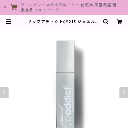
ジュングレーヌ公式通販サイト 化粧品 美容機器 健
康食品 ショッピング
リップアディクト(#213 ジュエル) /
7ml【唇用美容液】 | JuneGraine