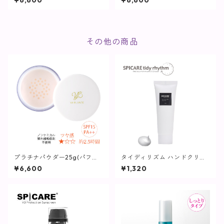
¥6,600
¥6,600
用美容液】
容液】
その他の商品
プラチナパウダー25g(パフ付
タイディリズム ハンドクリー
き)【ヴィプランツ】
ム / 75ml【SPICARE】
¥6,600
¥1,320