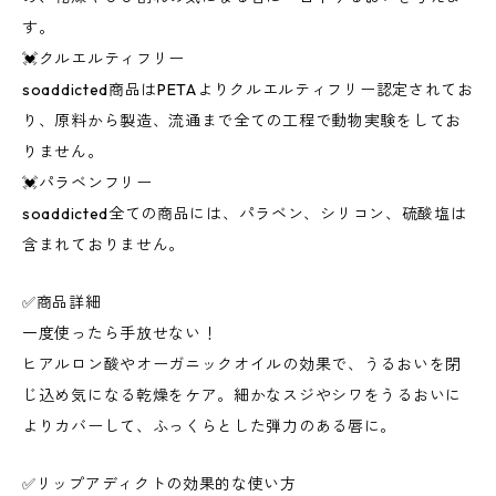
す。
💓クルエルティフリー
soaddicted商品はPETAよりクルエルティフリー認定されてお
り、原料から製造、流通まで全ての工程で動物実験をしてお
りません。
💓パラベンフリー
soaddicted全ての商品には、パラベン、シリコン、硫酸塩は
含まれておりません。
✅商品詳細
一度使ったら手放せない！
ヒアルロン酸やオーガニックオイルの効果で、うるおいを閉
じ込め気になる乾燥をケア。細かなスジやシワをうるおいに
よりカバーして、ふっくらとした弾力のある唇に。
✅リップアディクトの効果的な使い方