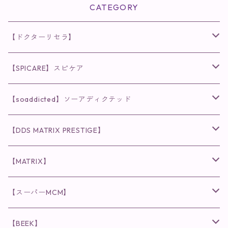
CATEGORY
【ドクターリセラ】
◉AQUA VENUS
【SPICARE】スピケア
クレンジング・洗顔
◉VI PLANTE
◉V3シリーズ
【soaddicted】ソーアディクテッド
化粧水
リキッド
ファンデーション・ベース
◉ナチュリスティーアクレス
◉V3 VSPIC C Line
ラッシュアディクト
【DDS MATRIX PRESTIGE】
ヘア・ボディケア関連
ディフェンサー
クレンジング・洗顔
クレンジング
クレンジング・洗顔
まつ毛用美容液
◉インナーケア
◉スピケアシリーズ
リップアディクト
スキンケアシリーズ
【MATRIX】
日焼け止め
パウダー
化粧水・乳液
洗顔
化粧水
眉毛用美容液
食品
唇用美容液
◉cocochia
◉V.O.Sシリーズ
ヘアアディクト
美容液
スキンケアシリーズ
【スーパーMCM】
美容液・美容クリーム
チーク
美容液・美容クリーム
化粧水
乳液
まつ毛プロテクター
粒タイプ
ヘナカラー
クレンジング・洗顔
◉美顔器
◉メンズシリーズ
美容液
インナーケア
【BEEK】