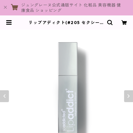
ジュングレーヌ公式通販サイト 化粧品 美容機器 健
康食品 ショッピング
リップアディクト(#205 セクシーセ
ダクトレス) / 7ml【唇用美容液】 |
JuneGraine