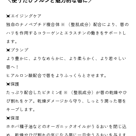
＼使うたびプルンと魅力的な唇に／
💓エイジングケア
独自のナノペプチド複合体 ※ （整肌成分）配合により、唇の
ハリを作用するコラーゲンとエラスチンの働きをサポートし
ます。
💓プランプ
より豊かに、よりなめらかに、より柔らかく、より若々しい
唇へ！
ヒアルロン酸配合で唇をよりふっくらとさせます。
💓保護
たっぷり配合したビタミンE ※ （整肌成分）が唇の乾燥やひ
び割れをケア。乾燥ダメージから守り、しっとり潤った唇を
キープします。
💓保湿
ホホバ種子油などのオーガニックオイルがうるおいを閉じ込
め、乾燥やひび割れの気になる唇に一日中うるおいを与えま