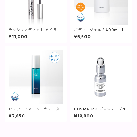
ラッシュアディクト アイラッ
ボディージェル / 400mL【保
シュ コンディショニング セラ
湿ジェル】
¥11,000
¥5,500
ム アドバンス / 5ml【まつ毛
用美容液】
ピュアモイスチャーウォータ
DDS MATRIX プレステージN
ー/ 60mL【化粧水/さっぱり
MN / 20mL【美容液】
¥3,850
¥19,800
タイプ】