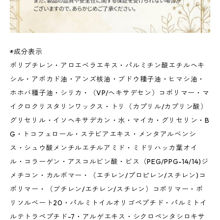
◉成分表示
ポリブチレン・アロエベラエキス・パルミチン酸エチルヘキ
シル・アボカド油・アンズ核油・ブドウ種子油・ヒマシ油・
ホホバ種子油・シリカ・（VP/ヘキサデセン）コポリマー・マ
イクロクリスタリンワックス・トリ（カプリル/カプリン酸）
グリセリル・イソヘキサデカン・水・マイカ・グリセリン・B
G・トコフェロール・ステビアエキス・メンタアルベンシ
ス・シュウ酸メンチルエチルアミド・ミドリハッカ葉オイ
ル・コラーゲン・アスコルビン酸・ビス（PEG/PPG-14/14)ジ
メチコン・カルボマー・（エチレン/プロピレン/スチレン)コ
ポリマー・（ブチレン/エチレン/スチレン）コポリマー・ポ
リソルベート20・パルミトイルオリゴペプチド・パルミトイ
ルテトラペプチド-7・アルゲエキス・シクロペンタシロキサ