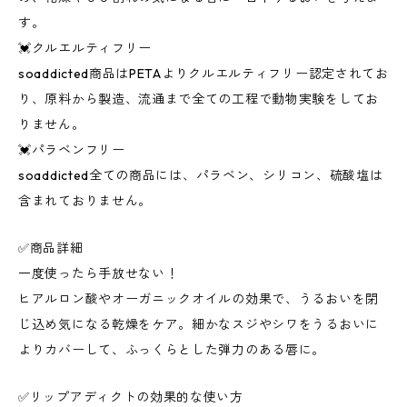
す。
💓クルエルティフリー
soaddicted商品はPETAよりクルエルティフリー認定されてお
り、原料から製造、流通まで全ての工程で動物実験をしてお
りません。
💓パラベンフリー
soaddicted全ての商品には、パラベン、シリコン、硫酸塩は
含まれておりません。
✅商品詳細
一度使ったら手放せない！
ヒアルロン酸やオーガニックオイルの効果で、うるおいを閉
じ込め気になる乾燥をケア。細かなスジやシワをうるおいに
よりカバーして、ふっくらとした弾力のある唇に。
✅リップアディクトの効果的な使い方