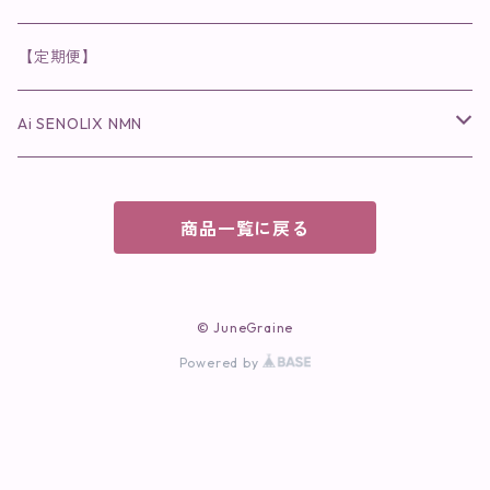
パック・マスク
アイメイク
日焼け止め
美容液・美容ジェル
美容クリーム
ボリュームマスカラ
パウダータイプ
ヘアファンデーション
化粧水
クレンジング・洗顔
◉スペシャルケア
◉MESシリーズ
洗顔
インナーケア
【定期便】
保湿ジェル・クリーム
リップカラー
保湿ジェル・クリーム
美容液
ロングマスカラ
ドリンクタイプ
液体洗剤
美容液
化粧水
◉肌悩み
Ai SENOLIX NMN
ラディール
メイク小物
リップ
マスク・パック
アイライナー
消臭・除菌スプレー
パック・マスク(パッチ)
美容液
紫外線トラブル
ヘアケア
美顔器
美顔器
インナーケア
商品一覧に戻る
歯磨きジェル
保湿クリーム
ファンデーション
エイジングトラブル
トラベルセット
UV(日焼け止め）
竹タオル・ガーゼケット
トラベルセット
毛穴
© JuneGraine
cocochiaお祝いギフトセット(包装あり)
Powered by
オイリートラブル