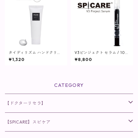
タイディリズム ハンドクリー
V3ピンジェクト セラム / 10m
ム / 75ml【SPICARE】
l【SPICARE】
¥1,320
¥8,800
CATEGORY
【ドクターリセラ】
◉AQUA VENUS
【SPICARE】スピケア