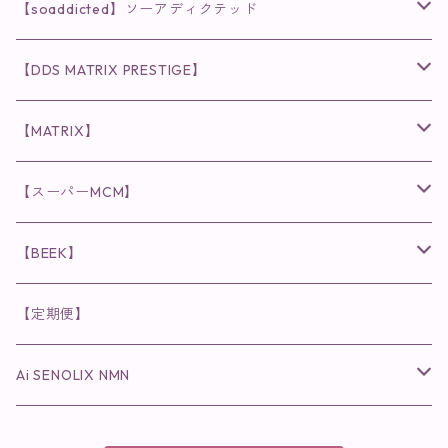
クレンジング・洗顔
◉VI PLANTE
◉V3シリーズ
【soaddicted】ソーアディクテッド
化粧水
リキッド
ファンデーション・ベース
◉ナチュリスティーアクレス
◉V3 VSPIC C Line
ラッシュアディクト
【DDS MATRIX PRESTIGE】
ヘア・ボディケア関連
ディフェンサー
クレンジング・洗顔
クレンジング
クレンジング・洗顔
まつ毛用美容液
◉インナーケア
◉スピケアシリーズ
リップアディクト
スキンケアシリーズ
【MATRIX】
日焼け止め
パウダー
化粧水・乳液
洗顔
化粧水
眉毛用美容液
食品
唇用美容液
◉cocochia
◉V.O.Sシリーズ
ヘアアディクト
美容液
スキンケアシリーズ
【スーパーMCM】
美容液・美容クリーム
チーク
美容液・美容クリーム
化粧水
乳液
まつ毛プロテクター
粒タイプ
ヘナカラー
クレンジング・洗顔
◉美顔器
◉メンズシリーズ
美容液
インナーケア
【BEEK】
パック・マスク
アイメイク
日焼け止め
美容液・美容ジェル
美容クリーム
ボリュームマスカラ
パウダータイプ
ヘアファンデーション
化粧水
クレンジング・洗顔
◉スペシャルケア
◉MESシリーズ
洗顔
インナーケア
【定期便】
保湿ジェル・クリーム
リップカラー
保湿ジェル・クリーム
美容液
ロングマスカラ
ドリンクタイプ
液体洗剤
美容液
化粧水
◉肌悩み
Ai SENOLIX NMN
ラディール
メイク小物
リップ
マスク・パック
アイライナー
消臭・除菌スプレー
パック・マスク(パッチ)
美容液
紫外線トラブル
ヘアケア