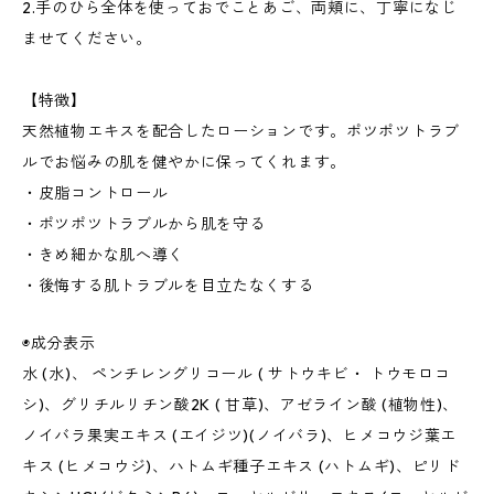
2.手のひら全体を使っておでことあご、両頬に、丁寧になじ
ませてください。
【特徴】
天然植物エキスを配合したローションです。ポツポツトラブ
ルでお悩みの肌を健やかに保ってくれます。
・皮脂コントロール
・ポツポツトラブルから肌を守る
・きめ細かな肌へ導く
・後悔する肌トラブルを目立たなくする
◉成分表示
水 (水)、 ペンチレングリコール ( サトウキビ・ トウモロコ
シ)、グリチルリチン酸2K ( 甘草)、アゼライン酸 (植物性)、
ノイバラ果実エキス (エイジツ)(ノイバラ)、ヒメコウジ葉エ
キス (ヒメコウジ)、ハトムギ種子エキス (ハトムギ)、ピリド