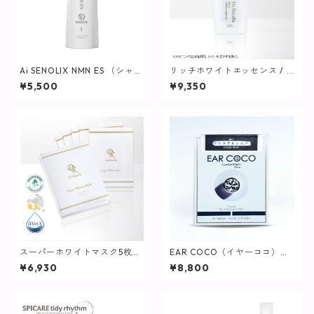
Ai SENOLIX NMN ES （シャン
リッチホワイトエッセンス / 3
プー）
0mL【美容液】
¥5,500
¥9,350
スーパーホワイトマスク5枚入
EAR COCO（イヤーココ）【S
【マスクパック】
PICARE】
¥6,930
¥8,800