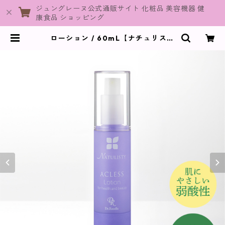
ジュングレーヌ公式通販サイト 化粧品 美容機器 健
康食品 ショッピング
ローション / 60mL【ナチュリステ
ィーアクレス】 | JuneGraine