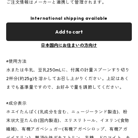
ご注文情報はメーカーと連携して管理されます。
International shipping available
Add to cart
日本国内にお住まいの方向け
◉使用方法
水または牛乳、豆乳250mLに、付属の計量スプーンすり切り
2杯分(約25g)を溶かしてお召し上がりください。上記はあく
までも基準量ですので、お好みで量を調節してください。
◉成分表示
ホエイたんぱく(乳成分を含む、ニュージーランド製造)、粉
末状大豆たん白(国内製造)、エリスリトール、イヌリン(食物
繊維)、有機アガベシュガー(有機アガベシロップ、有機アガ
ベイヌリン)、難消化性デキストリン、乳糖、ドロマイト、キ