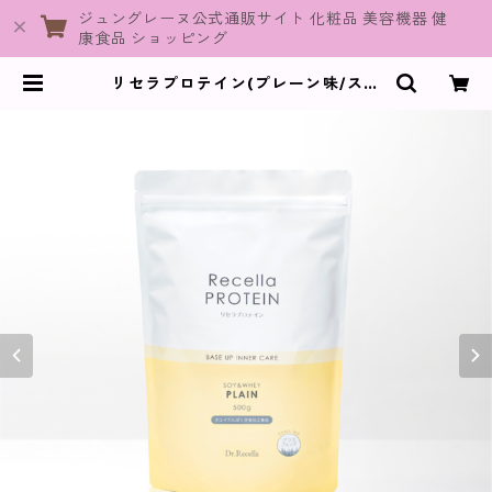
ジュングレーヌ公式通販サイト 化粧品 美容機器 健
康食品 ショッピング
リセラプロテイン(プレーン味/スプ
ーン付き)【パウダータイプ】 | Jun
eGraine