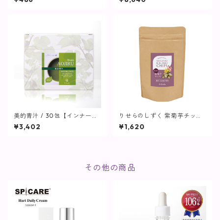
美的青汁 / 30包【インナーケ
りせらのしずく 紫菊芋チップ
ア】
ス 50g【食品】
¥3,402
¥1,620
その他の商品