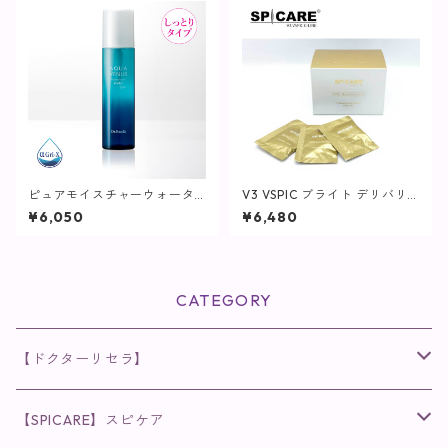
ピュアモイスチャーウォータ
V3 VSPIC ブライト デリバリ
ーヴェール / 150mL【化粧水/
ー C / 30包(1袋2粒)【SPICAR
¥6,050
¥6,480
しっとりタイプ】
E】
CATEGORY
【ドクターリセラ】
◉AQUA VENUS
【SPICARE】スピケア