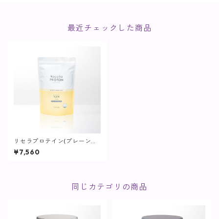
最近チェックした商品
リセラプロテイン(プレーン味/
スプーン付き)【パウダータイ
¥7,560
プ】
同じカテゴリの商品