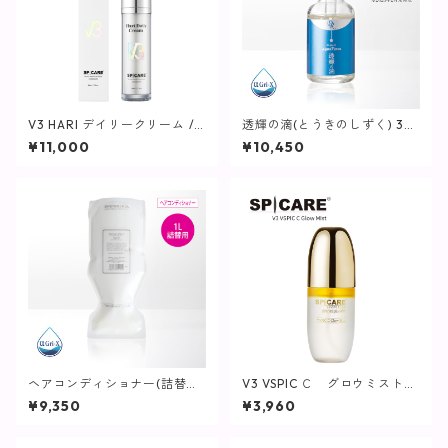
V3 HARI デイリークリーム / 5
透輝の滴(とうきのしずく) 30
0ml【SPICARE】
mL【美容液】
¥11,000
¥10,450
ヘアコンディショナー(詰替用)
V3 VSPIC Ｃ グロウミスト
/ 1L【ヘア・ボディ】
【SPICARE／スピケア】
¥9,350
¥3,960