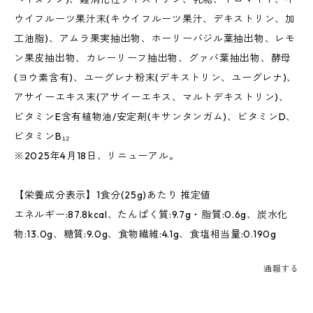
ウイフルーツ果汁末(キウイフルーツ果汁、デキストリン、加
工油脂)、アムラ果実抽出物、ホーリーバジル葉抽出物、レモ
ン果皮抽出物、カレーリーフ抽出物、グァバ葉抽出物、酵母
(ヨウ素含有)、ユーグレナ粉末(デキストリン、ユーグレナ)、
アサイーエキス末(アサイーエキス、マルトデキストリン)、
ビタミンE含有植物油/安定剤(キサンタンガム)、ビタミンD、
ビタミンB₁₂
※2025年4月18日、リニューアル。
【栄養成分表示】1食分(25g)あたり 推定値
エネルギー:87.8kcal、たんぱく質:9.7g・脂質:0.6g、炭水化
物:13.0g、糖質:9.0g、食物繊維:4.1g、食塩相当量:0.190g
通報する