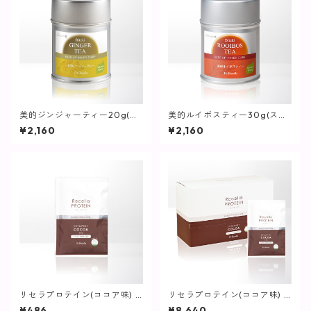
美的ジンジャーティー20g(ス
美的ルイボスティー30g(スプ
プーンなし)【パウダータイ
ーンなし)【パウダータイプ】
¥2,160
¥2,160
プ】
リセラプロテイン(ココア味) 1
リセラプロテイン(ココア味) 2
包【パウダータイプ】
0包入【パウダータイプ】
¥486
¥8,640