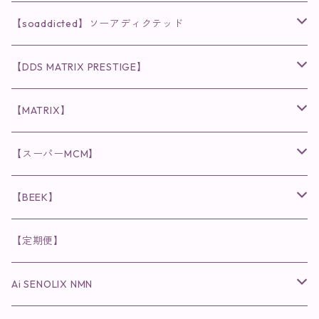
クレンジング・洗顔
◉VI PLANTE
◉V3シリーズ
【soaddicted】ソーアディクテッド
化粧水
リキッド
ファンデーション・ベース
◉ナチュリスティーアクレス
◉V3 VSPIC C Line
ラッシュアディクト
【DDS MATRIX PRESTIGE】
ヘア・ボディケア関連
ディフェンサー
クレンジング・洗顔
クレンジング
クレンジング・洗顔
まつ毛用美容液
◉インナーケア
◉スピケアシリーズ
リップアディクト
スキンケアシリーズ
【MATRIX】
日焼け止め
パウダー
化粧水・乳液
洗顔
化粧水
眉毛用美容液
食品
唇用美容液
◉cocochia
◉V.O.Sシリーズ
ヘアアディクト
美容液
スキンケアシリーズ
【スーパーMCM】
美容液・美容クリーム
チーク
美容液・美容クリーム
化粧水
乳液
まつ毛プロテクター
粒タイプ
ヘナカラー
クレンジング・洗顔
◉美顔器
◉メンズシリーズ
美容液
インナーケア
【BEEK】
パック・マスク
アイメイク
日焼け止め
美容液・美容ジェル
美容クリーム
ボリュームマスカラ
パウダータイプ
ヘアファンデーション
化粧水
クレンジング・洗顔
◉スペシャルケア
◉MESシリーズ
洗顔
インナーケア
【定期便】
保湿ジェル・クリーム
リップカラー
保湿ジェル・クリーム
美容液
ロングマスカラ
ドリンクタイプ
液体洗剤
美容液
化粧水
◉肌悩み
Ai SENOLIX NMN
ラディール
メイク小物
リップ
マスク・パック
アイライナー
消臭・除菌スプレー
パック・マスク(パッチ)
美容液