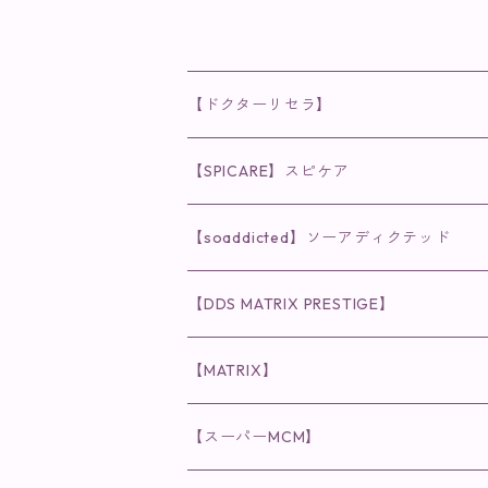
【ドクターリセラ】
◉AQUA VENUS
【SPICARE】スピケア
クレンジング・洗顔
◉VI PLANTE
◉V3シリーズ
【soaddicted】ソーアディクテッド
化粧水
リキッド
ファンデーション・ベース
◉ナチュリスティーアクレス
◉V3 VSPIC C Line
ラッシュアディクト
【DDS MATRIX PRESTIGE】
ヘア・ボディケア関連
ディフェンサー
クレンジング・洗顔
クレンジング
クレンジング・洗顔
まつ毛用美容液
◉インナーケア
◉スピケアシリーズ
リップアディクト
スキンケアシリーズ
【MATRIX】
日焼け止め
パウダー
化粧水・乳液
洗顔
化粧水
眉毛用美容液
食品
唇用美容液
◉cocochia
◉V.O.Sシリーズ
ヘアアディクト
美容液
スキンケアシリーズ
【スーパーMCM】
美容液・美容クリーム
チーク
美容液・美容クリーム