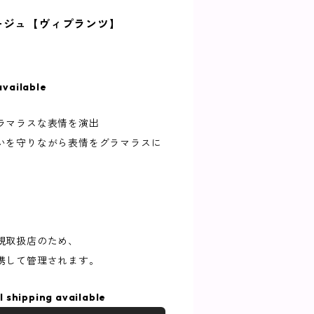
ージュ【ヴィプランツ】
available
ラマラスな表情を演出
いを守りながら表情をグラマラスに
規取扱店のため、
携して管理されます。
l shipping available