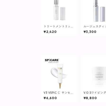
トリートメントリップ
ルージュスティ
【唇の美容液】
ンクベージュ【
¥2,420
¥3,300
ランツ】
V3 VSPIC Ｃ サンセラ
V.O.Sワイピン
ム
チ SIRO(白)230
¥6,600
¥8,800
枚入り)【SPICA