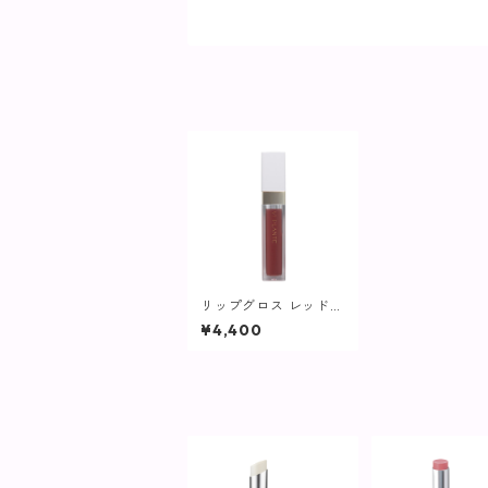
リップグロス レッドベ
ージュ【ヴィプラン
¥4,400
ツ】