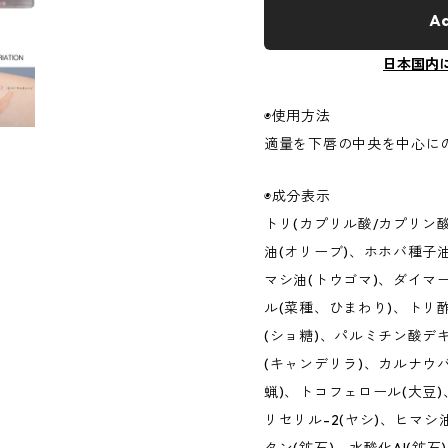
Ad
日本国内
◉使用方法
適量を下唇の中央を中心に
◉成分表示
トリ(カプリル酸/カプリン
油(オリーブ)、ホホバ種子
マシ油(トウゴマ)、ダイマ
ル(菜種、ひまわり)、トリ
(ショ糖)、パルミチン酸デ
(キャンデリラ)、カルナウ
蝋)、トコフェロール(大豆)
リセリル-2(ヤシ)、ヒマシ