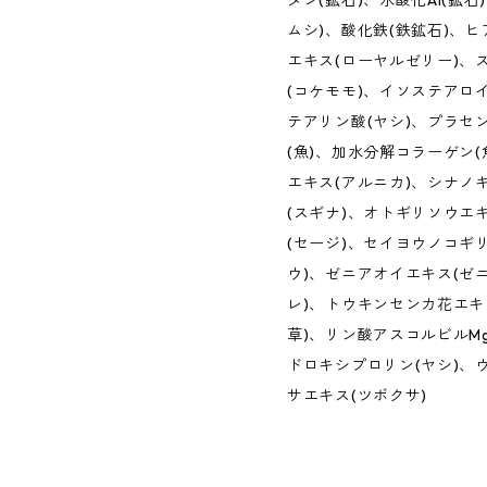
タン(鉱石)、水酸化Al(鉱
ムシ)、酸化鉄(鉄鉱石)、ヒ
エキス(ローヤルゼリー)、
(コケモモ)、イソステアロ
テアリン酸(ヤシ)、プラセ
(魚)、加水分解コラーゲン(
エキス(アルニカ)、シナノ
(スギナ)、オトギリソウエ
(セージ)、セイヨウノコギ
ウ)、ゼニアオイエキス(ゼ
レ)、トウキンセンカ花エキ
草)、リン酸アスコルビルM
ドロキシプロリン(ヤシ)、
サエキス(ツボクサ)