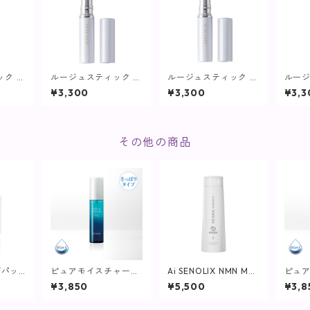
ック ピ
ルージュスティック レ
ルージュスティック ロ
ルージ
ヴィプ
ッドブラウン【ヴィプ
ーズレッド【ヴィプラ
ーラ
¥3,300
¥3,300
¥3,3
ランツ】
ンツ】
ラン
その他の商品
グパッ
ピュアモイスチャーウ
Ai SENOLIX NMN MR
ピュ
ml(80
ォーター/ 60mL【化
マイクロリペア （トリ
ォータ
¥3,850
¥5,500
¥3,8
RE】
粧水/さっぱりタイ
ートメント）
0mL
プ】
りタ