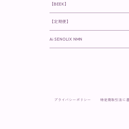
化粧水
乳液
まつ毛プロテクター
粒タイプ
ヘナカラー
クレンジング・洗顔
◉美顔器
◉メンズシリーズ
美容液
インナーケア
【BEEK】
パック・マスク
アイメイク
日焼け止め
美容液・美容ジェル
美容クリーム
ボリュームマスカラ
パウダータイプ
ヘアファンデーション
化粧水
クレンジング・洗顔
◉スペシャルケア
◉MESシリーズ
洗顔
インナーケア
【定期便】
保湿ジェル・クリーム
リップカラー
保湿ジェル・クリーム
美容液
ロングマスカラ
ドリンクタイプ
液体洗剤
美容液
化粧水
◉肌悩み
Ai SENOLIX NMN
ラディール
メイク小物
リップ
マスク・パック
アイライナー
消臭・除菌スプレー
パック・マスク(パッチ)
美容液
紫外線トラブル
ヘアケア
美顔器
美顔器
インナーケア
歯磨きジェル
保湿クリーム
ファンデーション
エイジングトラブル
トラベルセット
UV(日焼け止め）
竹タオル・ガーゼケット
トラベルセット
毛穴
プライバシーポリシー
特定商取引法に
cocochiaお祝いギフトセット(包装あり)
オイリートラブル