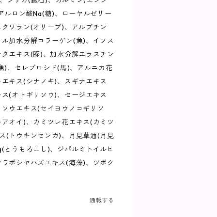
石)、シリカ(鉱石)、カルミン(エンジ
アルロン酸Na(糖)、ローヤルゼリー
スクワラン(オリーブ)、アルブチン
イル加水分解コラーゲン(魚)、イソス
ンタエキス(豚)、加水分解エラスチン
魚)、セレブロシド(馬)、アルニカ花
キエキス(シナノキ)、スギナエキス
キス(オトギリソウ)、セージエキス
リソウエキス(セイヨウノコギリソ
ニアオイ)、カミツレ花エキス(カミツ
ス(トウキンセンカ)、月見草油(月見
g(とうもろこし)、ジパルミトイルヒ
ウラボシヤハズエキス(海藻)、ツボク
通報する