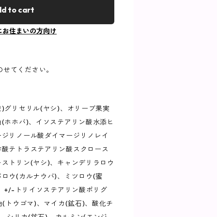
d to cart
にお住まいの方向け
のせてください。
酸)グリセリル(ヤシ)、オリーブ果実
油(ホホバ)、イソステアリン酸水添ヒ
ージリノール酸ダイマージリノレイ
酢酸テトラステアリン酸スクロース
キストリン(ヤシ)、キャンデリラロウ
バロウ(カルナウバ)、ミツロウ(蜜
、+/-トリイソステアリン酸ポリグ
油(トウゴマ)、マイカ(鉱石)、酸化チ