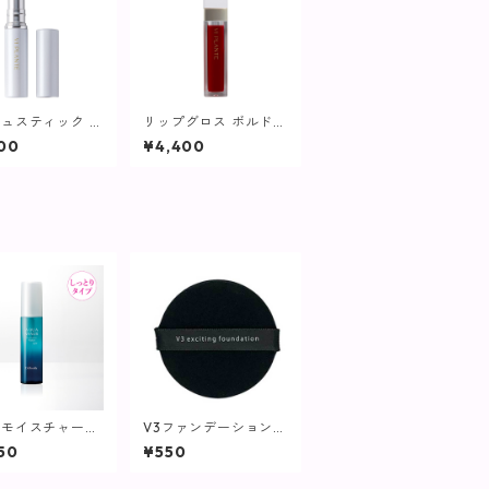
ュスティック コ
リップグロス ボルドー
ルレッド【ヴィプ
レッド【ヴィプラン
00
¥4,400
ツ】
ツ】
アモイスチャーウ
V3ファンデーション専
ーヴェール / 6
用パフ【SPICARE】
50
¥550
【化粧水/しっと
イプ】