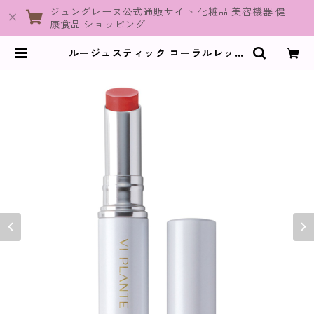
ジュングレーヌ公式通販サイト 化粧品 美容機器 健
康食品 ショッピング
ルージュスティック コーラルレッド
【ヴィプランツ】 | JuneGraine