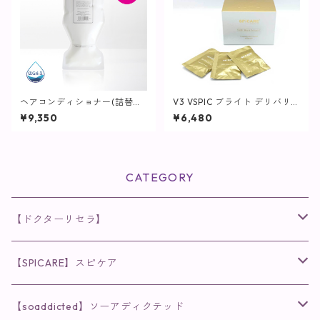
ヘアコンディショナー(詰替用)
V3 VSPIC ブライト デリバリ
/ 1L【ヘア・ボディ】
ー C / 30包(1袋2粒)【SPICAR
¥9,350
¥6,480
E】
CATEGORY
【ドクターリセラ】
◉AQUA VENUS
【SPICARE】スピケア
クレンジング・洗顔
◉VI PLANTE
◉V3シリーズ
【soaddicted】ソーアディクテッド