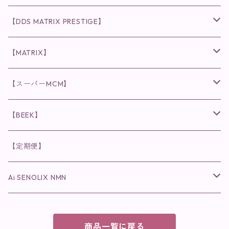
化粧水
リキッド
ファンデーション・ベース
◉ナチュリスティーアクレス
◉V3 VSPIC C Line
ラッシュアディクト
【DDS MATRIX PRESTIGE】
ヘア・ボディケア関連
ディフェンサー
クレンジング・洗顔
クレンジング
クレンジング・洗顔
まつ毛用美容液
◉インナーケア
◉スピケアシリーズ
リップアディクト
スキンケアシリーズ
【MATRIX】
日焼け止め
パウダー
化粧水・乳液
洗顔
化粧水
眉毛用美容液
食品
唇用美容液
◉cocochia
◉V.O.Sシリーズ
ヘアアディクト
美容液
スキンケアシリーズ
【スーパーMCM】
美容液・美容クリーム
チーク
美容液・美容クリーム
化粧水
乳液
まつ毛プロテクター
粒タイプ
ヘナカラー
クレンジング・洗顔
◉美顔器
◉メンズシリーズ
美容液
インナーケア
【BEEK】
パック・マスク
アイメイク
日焼け止め
美容液・美容ジェル
美容クリーム
ボリュームマスカラ
パウダータイプ
ヘアファンデーション
化粧水
クレンジング・洗顔
◉スペシャルケア
◉MESシリーズ
洗顔
インナーケア
【定期便】
保湿ジェル・クリーム
リップカラー
保湿ジェル・クリーム
美容液
ロングマスカラ
ドリンクタイプ
液体洗剤
美容液
化粧水
◉肌悩み
Ai SENOLIX NMN
ラディール
メイク小物
リップ
マスク・パック
アイライナー
消臭・除菌スプレー
パック・マスク(パッチ)
美容液
紫外線トラブル
ヘアケア
美顔器
美顔器
インナーケア
商品一覧に戻る