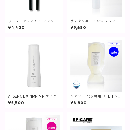
ラッシュアディクト ラシャス
リンクルエッセンス リフィル
ラッシュ ライナー / 1ml【ア
(つけ替え用) / 32mL【美容
¥4,400
¥9,680
イライナー】
液】
Ai SENOLIX NMN MR マイク
ヘアソープ(詰替用) / 1L【ヘ
ロリペア （トリートメント）
ア・ボディ】
¥5,500
¥8,800