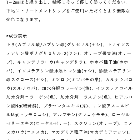
1～2㎜ほど繰り出し、輪郭にそって優しく塗ってください。
下地にトリートメントリップをご使用いただくとより素敵な
発色になります。
◉成分表示
トリ(カプリル酸/カプリン酸)グリセリル(ヤシ)、トリイソス
テアリン酸ポリグリセリル-2(ヤシ)、オリーブ果実油(オリー
ブ)、キャンデリラロウ(キャンデリラ)、ホホバ種子油(ホホ
バ)、イソステアリン酸水添ヒマシ油(ヤシ)、酢酸ステアリン
酸スクロース(ヤシ)、ミツロウ(ミツバチの巣)、カルナウバロ
ウ(カルナウバ)、加水分解コラーゲン(魚)、イソステアロイル
加水分解コラーゲン(魚)、加水分解エラスチン(魚)、ヒアルロ
ン酸Na(糖発酵)、プラセンタエキス(豚)、リン酸アスコルビ
ルMg(トウモロコシ)、アルブチン(クマコケモモ)、ローヤル
ゼリーエキス(ローヤルゼリー)、スクワラン(オリーブ)、コメ
ヌカロウ(コメヌカ)、マカデミア種子油(マカデミアナッツ)、