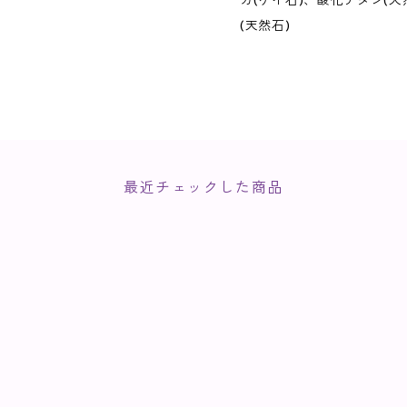
カ(ケイ石)、酸化チタン(天
(天然石)
最近チェックした商品