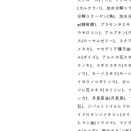
スクロース(ヤシ)、ミツロ
(カルナウバ)、加水分解コ
分解コラーゲン(魚)、加水
a(糖発酵)、プラセンタエキ
ウモロコシ)、アルブチン(
ス(ローヤルゼリー)、スク
メヌカ)、マカデミア種子油
ル(ダイズ)、アルニカ花エ
ナノキ)、スギナエキス(ス
ソウ)、セージエキス(セー
イヨウノコギリソウ)、ゼニ
ツレ花エキス(カミツレ)、
ンカ)、月見草油(月見草)、
石)、ジパルミトイルヒドロ
イドロゲンジメチコン(ケイ石
ヒマシ油(トウゴマ)、マイカ