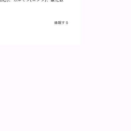
然石)、カルミン(エンジ)、酸化鉄
通報する