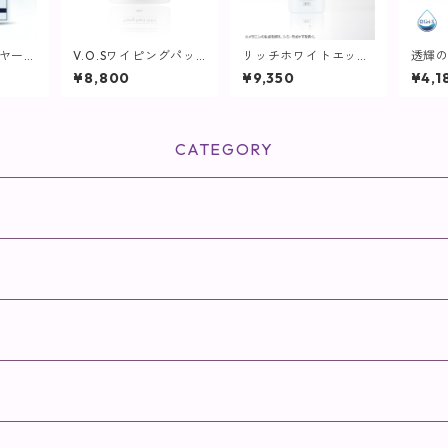
イヤーコ
V.O.Sワイピングパッ
リッチホワイトエッセ
透輝の
】
チ SIRO(白)230ml(80
ンス / 30mL【美容
容液
¥8,800
¥9,350
¥4,1
枚入り)【SPICARE】
液】
CATEGORY