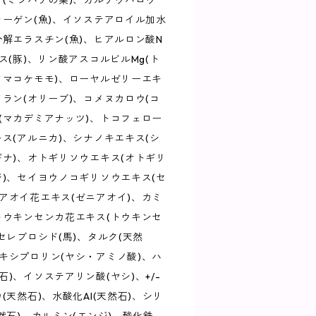
ウ(ミツバチの巣)、カルナウバロウ
ラーゲン(魚)、イソステアロイル加水
分解エラスチン(魚)、ヒアルロン酸N
ス(豚)、リン酸アスコルビルMg(ト
クマコケモモ)、ローヤルゼリーエキ
ワラン(オリーブ)、コメヌカロウ(コ
(マカデミアナッツ)、トコフェロー
キス(アルニカ)、シナノキエキス(シ
ギナ)、オトギリソウエキス(オトギリ
ジ)、セイヨウノコギリソウエキス(セ
アオイ花エキス(ゼニアオイ)、カミ
トウキンセンカ花エキス(トウキンセ
セレブロシド(馬)、タルク(天然
キシプロリン(ヤシ・アミノ酸)、ハ
)、イソステアリン酸(ヤシ)、+/-
(天然石)、水酸化Al(天然石)、シリ