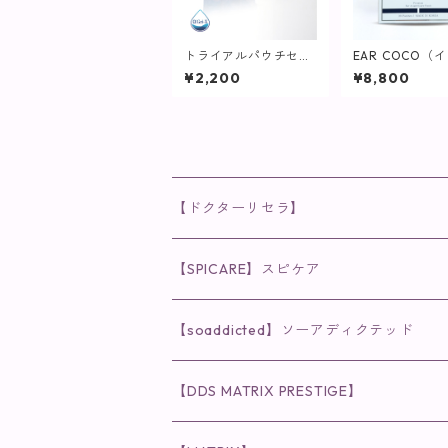
トライアルパウチセッ
EAR COCO（
ト(しっとりタイプ)
コ）【SPICARE
¥2,200
¥8,800
【化粧水】
【ドクターリセラ】
◉AQUA VENUS
【SPICARE】スピケア
クレンジング・洗顔
◉VI PLANTE
◉V3シリーズ
【soaddicted】ソーアディクテッド
化粧水
リキッド
ファンデーション・ベース
◉ナチュリスティーアクレス
◉V3 VSPIC C Line
ラッシュアディクト
【DDS MATRIX PRESTIGE】
ヘア・ボディケア関連
ディフェンサー
クレンジング・洗顔
クレンジング
クレンジング・洗顔
まつ毛用美容液