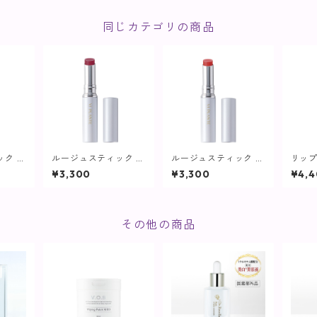
同じカテゴリの商品
ック ピ
ルージュスティック ロ
ルージュスティック コ
リップ
ヴィプ
ーズレッド【ヴィプラ
ーラルレッド【ヴィプ
レッ
¥3,300
¥3,300
¥4,
ンツ】
ランツ】
ツ】
その他の商品