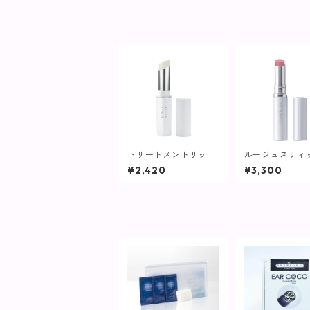
トリートメントリップ
ルージュスティ
【唇の美容液】
ンクベージュ【
¥2,420
¥3,300
ランツ】