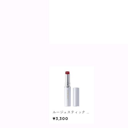
ルージュスティック レ
ッドブラウン【ヴィプ
¥3,300
ランツ】