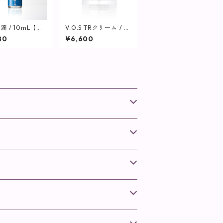
滴 / 10mL【美
V.O.S TRクリーム / 5
】
0g【SPICARE】
80
¥6,600