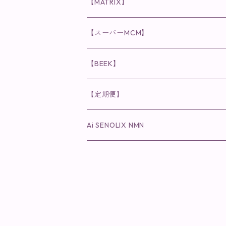
◉インナーケア
◉スピケアシリーズ
リップアディクト
スキンケアシリーズ
【MATRIX】
日焼け止め
パウダー
化粧水・乳液
洗顔
化粧水
眉毛用美容液
食品
唇用美容液
◉cocochia
◉V.O.Sシリーズ
ヘアアディクト
美容液
スキンケアシリーズ
【スーパーMCM】
美容液・美容クリーム
チーク
美容液・美容クリーム
化粧水
乳液
まつ毛プロテクター
粒タイプ
ヘナカラー
クレンジング・洗顔
◉美顔器
◉メンズシリーズ
美容液
インナーケア
【BEEK】
パック・マスク
アイメイク
日焼け止め
美容液・美容ジェル
美容クリーム
ボリュームマスカラ
パウダータイプ
ヘアファンデーション
化粧水
クレンジング・洗顔
◉スペシャルケア
◉MESシリーズ
洗顔
インナーケア
【定期便】
保湿ジェル・クリーム
リップカラー
保湿ジェル・クリーム
美容液
ロングマスカラ
ドリンクタイプ
液体洗剤
美容液
化粧水
◉肌悩み
Ai SENOLIX NMN
ラディール
メイク小物
リップ
マスク・パック
アイライナー
消臭・除菌スプレー
パック・マスク(パッチ)
美容液
紫外線トラブル
ヘアケア
美顔器
美顔器
インナーケア
歯磨きジェル
保湿クリーム
ファンデーション
エイジングトラブル
トラベルセット
UV(日焼け止め）
竹タオル・ガーゼケット
トラベルセット
毛穴