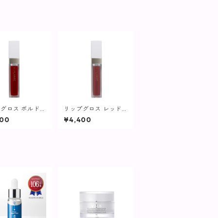
グロス ボルドー
リップグロス レッドベ
ド【ヴィプラン
ージュ【ヴィプラン
400
¥4,400
ツ】