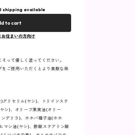
l shipping available
d to cart
にお住まいの方向け
郭にそって優しく塗ってください。
プをご使用いただくとより素敵な発
酸)グリセリル(ヤシ)、トリイソステ
(ヤシ)、オリーブ果実油(オリー
ャンデリラ)、ホホバ種子油(ホホ
ヒマシ油(ヤシ)、酢酸ステアリン酸