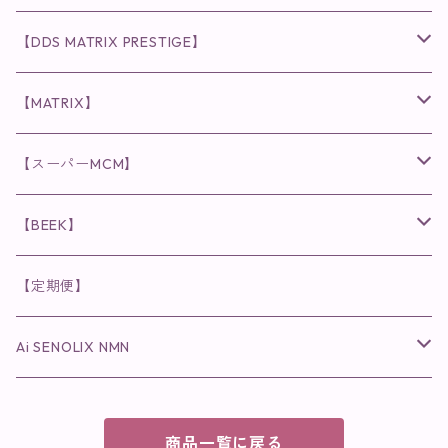
化粧水
リキッド
ファンデーション・ベース
◉ナチュリスティーアクレス
◉V3 VSPIC C Line
ラッシュアディクト
【DDS MATRIX PRESTIGE】
ヘア・ボディケア関連
ディフェンサー
クレンジング・洗顔
クレンジング
クレンジング・洗顔
まつ毛用美容液
◉インナーケア
◉スピケアシリーズ
リップアディクト
スキンケアシリーズ
【MATRIX】
日焼け止め
パウダー
化粧水・乳液
洗顔
化粧水
眉毛用美容液
食品
唇用美容液
◉cocochia
◉V.O.Sシリーズ
ヘアアディクト
美容液
スキンケアシリーズ
【スーパーMCM】
美容液・美容クリーム
チーク
美容液・美容クリーム
化粧水
乳液
まつ毛プロテクター
粒タイプ
ヘナカラー
クレンジング・洗顔
◉美顔器
◉メンズシリーズ
美容液
インナーケア
【BEEK】
パック・マスク
アイメイク
日焼け止め
美容液・美容ジェル
美容クリーム
ボリュームマスカラ
パウダータイプ
ヘアファンデーション
化粧水
クレンジング・洗顔
◉スペシャルケア
◉MESシリーズ
洗顔
インナーケア
【定期便】
保湿ジェル・クリーム
リップカラー
保湿ジェル・クリーム
美容液
ロングマスカラ
ドリンクタイプ
液体洗剤
美容液
化粧水
◉肌悩み
Ai SENOLIX NMN
ラディール
メイク小物
リップ
マスク・パック
アイライナー
消臭・除菌スプレー
パック・マスク(パッチ)
美容液
紫外線トラブル
ヘアケア
美顔器
美顔器
インナーケア
商品一覧に戻る