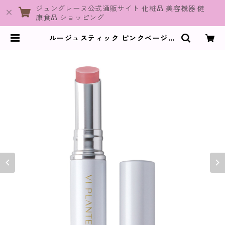
ジュングレーヌ公式通販サイト 化粧品 美容機器 健
康食品 ショッピング
ルージュスティック ピンクベージュ
【ヴィプランツ】 | JuneGraine