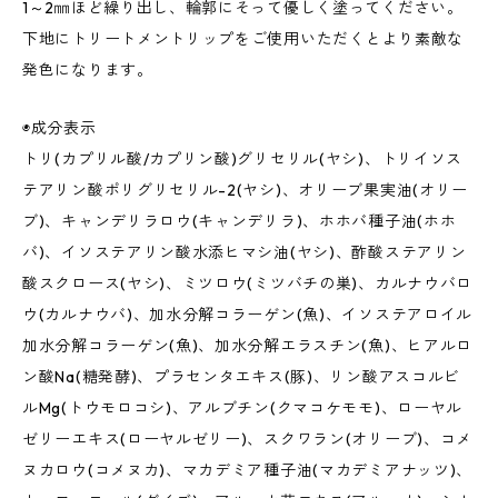
1～2㎜ほど繰り出し、輪郭にそって優しく塗ってください。
下地にトリートメントリップをご使用いただくとより素敵な
発色になります。
◉成分表示
トリ(カプリル酸/カプリン酸)グリセリル(ヤシ)、トリイソス
テアリン酸ポリグリセリル-2(ヤシ)、オリーブ果実油(オリー
ブ)、キャンデリラロウ(キャンデリラ)、ホホバ種子油(ホホ
バ)、イソステアリン酸水添ヒマシ油(ヤシ)、酢酸ステアリン
酸スクロース(ヤシ)、ミツロウ(ミツバチの巣)、カルナウバロ
ウ(カルナウバ)、加水分解コラーゲン(魚)、イソステアロイル
加水分解コラーゲン(魚)、加水分解エラスチン(魚)、ヒアルロ
ン酸Na(糖発酵)、プラセンタエキス(豚)、リン酸アスコルビ
ルMg(トウモロコシ)、アルブチン(クマコケモモ)、ローヤル
ゼリーエキス(ローヤルゼリー)、スクワラン(オリーブ)、コメ
ヌカロウ(コメヌカ)、マカデミア種子油(マカデミアナッツ)、