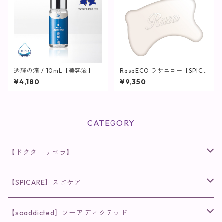
透輝の滴 / 10mL【美容液】
RasaECO ラサエコー【SPICA
RE】
¥4,180
¥9,350
CATEGORY
【ドクターリセラ】
◉AQUA VENUS
【SPICARE】スピケア
クレンジング・洗顔
◉VI PLANTE
◉V3シリーズ
【soaddicted】ソーアディクテッド