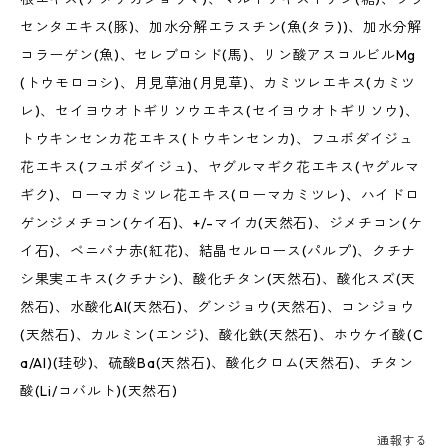
センタエキス(豚)、加水分解エラスチン(魚(タラ))、加水分解
コラーゲン(魚)、セレブロシド(馬)、リン酸アスコルビルMg
(トウモロコシ)、月見草油(月見草)、カミツレエキス(カミツ
レ)、セイヨウオトギリソウエキス(セイヨウオトギリソウ)、
トウキンセンカ花エキス(トウキンセンカ)、フユボダイジュ
花エキス(フユボダイジュ)、ヤグルマギク花エキス(ヤグルマ
ギク)、ローマカミツレ花エキス(ローマカミツレ)、ハイドロ
ゲンジメチコン(ケイ石)、+/-マイカ(天然石)、ジメチコン(ケ
イ石)、ベニバナ赤(紅花)、結晶セルロース(パルプ)、クチナ
シ果実エキス(クチナシ)、酸化チタン(天然石)、酸化スズ(天
然石)、水酸化Al(天然石)、グンジョウ(天然石)、コンジョウ
(天然石)、カルミン(エンジ)、酸化鉄(天然石)、ホウケイ酸(C
a/Al)(珪砂)、硫酸Ba(天然石)、酸化クロム(天然石)、チタン
酸(Li/コバルト)(天然石)
通報する