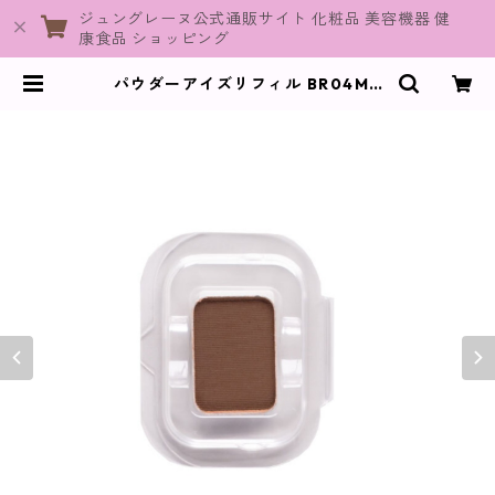
ジュングレーヌ公式通販サイト 化粧品 美容機器 健
康食品 ショッピング
パウダーアイズリフィル BR04M /
ブラウン【ヴィプランツ】 | JuneG
raine