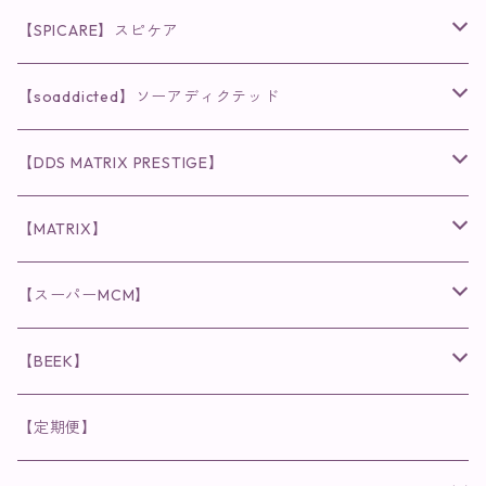
◉AQUA VENUS
【SPICARE】スピケア
クレンジング・洗顔
◉VI PLANTE
◉V3シリーズ
【soaddicted】ソーアディクテッド
化粧水
リキッド
ファンデーション・ベース
◉ナチュリスティーアクレス
◉V3 VSPIC C Line
ラッシュアディクト
【DDS MATRIX PRESTIGE】
ヘア・ボディケア関連
ディフェンサー
クレンジング・洗顔
クレンジング
クレンジング・洗顔
まつ毛用美容液
◉インナーケア
◉スピケアシリーズ
リップアディクト
スキンケアシリーズ
【MATRIX】
日焼け止め
パウダー
化粧水・乳液
洗顔
化粧水
眉毛用美容液
食品
唇用美容液
◉cocochia
◉V.O.Sシリーズ
ヘアアディクト
美容液
スキンケアシリーズ
【スーパーMCM】
美容液・美容クリーム
チーク
美容液・美容クリーム
化粧水
乳液
まつ毛プロテクター
粒タイプ
ヘナカラー
クレンジング・洗顔
◉美顔器
◉メンズシリーズ
美容液
インナーケア
【BEEK】
パック・マスク
アイメイク
日焼け止め
美容液・美容ジェル
美容クリーム
ボリュームマスカラ
パウダータイプ
ヘアファンデーション
化粧水
クレンジング・洗顔
◉スペシャルケア
◉MESシリーズ
洗顔
インナーケア
【定期便】
保湿ジェル・クリーム
リップカラー
保湿ジェル・クリーム
美容液
ロングマスカラ
ドリンクタイプ
液体洗剤
美容液
化粧水