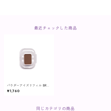
最近チェックした商品
パウダーアイズリフィル BR0
4M / ブラウン【ヴィプラン
¥1,760
ツ】
同じカテゴリの商品