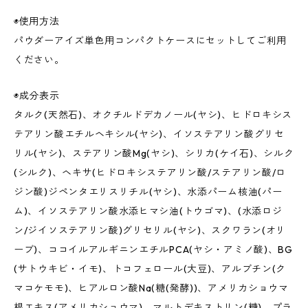
◉使用方法
パウダーアイズ単色用コンパクトケースにセットしてご利用
ください。
◉成分表示
タルク(天然石)、オクチルドデカノール(ヤシ)、ヒドロキシス
テアリン酸エチルヘキシル(ヤシ)、イソステアリン酸グリセ
リル(ヤシ)、ステアリン酸Mg(ヤシ)、シリカ(ケイ石)、シルク
(シルク)、ヘキサ(ヒドロキシステアリン酸/ステアリン酸/ロ
ジン酸)ジペンタエリスリチル(ヤシ)、水添パーム核油(パー
ム)、イソステアリン酸水添ヒマシ油(トウゴマ)、(水添ロジ
ン/ジイソステアリン酸)グリセリル(ヤシ)、スクワラン(オリ
ーブ)、ココイルアルギニンエチルPCA(ヤシ・アミノ酸)、BG
(サトウキビ・イモ)、トコフェロール(大豆)、アルブチン(ク
マコケモモ)、ヒアルロン酸Na(糖(発酵))、アメリカショウマ
根エキス(アメリカショウマ)、マルトデキストリン(糖)、プラ