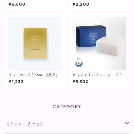
ム / 500ml【SPICARE】
とりタイプ)【化粧水】
¥6,600
¥2,200
リッチマスク/ 26mL (1枚入)
ピュアモイスチャーソープ / 11
【マスク】
0g【洗顔】
¥1,232
¥3,300
CATEGORY
【ドクターリセラ】