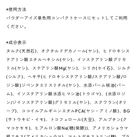
◉使用方法
パウダーアイズ単色用コンパクトケースにセットしてご利用
ください。
◉成分表示
タルク(天然石)、オクチルドデカノール(ヤシ)、ヒドロキシス
テアリン酸エチルヘキシル(ヤシ)、イソステアリン酸グリセ
リル(ヤシ)、ステアリン酸Mg(ヤシ)、シリカ(ケイ石)、シルク
(シルク)、ヘキサ(ヒドロキシステアリン酸/ステアリン酸/ロ
ジン酸)ジペンタエリスリチル(ヤシ)、水添パーム核油(パー
ム)、イソステアリン酸水添ヒマシ油(トウゴマ)、(水添ロジ
ン/ジイソステアリン酸)グリセリル(ヤシ)、スクワラン(オリ
ーブ)、ココイルアルギニンエチルPCA(ヤシ・アミノ酸)、BG
(サトウキビ・イモ)、トコフェロール(大豆)、アルブチン(ク
マコケモモ)、ヒアルロン酸Na(糖(発酵))、アメリカショウマ
根エキス(アメリカショウマ)、マルトデキストリン(糖)、プラ