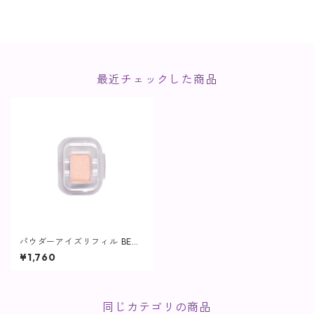
最近チェックした商品
パウダーアイズリフィル BE01
L / サーモンピンク【ヴィプラ
¥1,760
ンツ】
同じカテゴリの商品