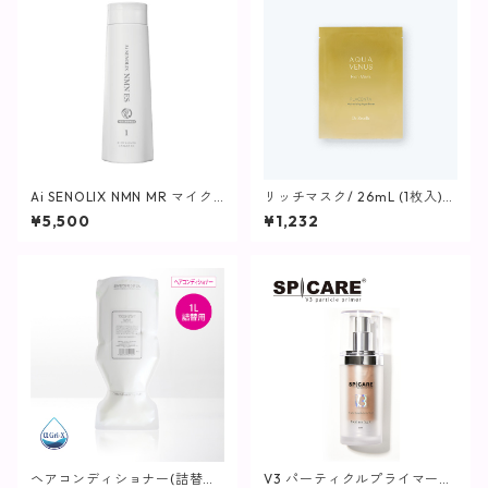
Ai SENOLIX NMN MR マイク
リッチマスク/ 26mL (1枚入)
ロリペア （トリートメント）
【マスク】
¥5,500
¥1,232
ヘアコンディショナー(詰替用)
V3 パーティクルプライマー