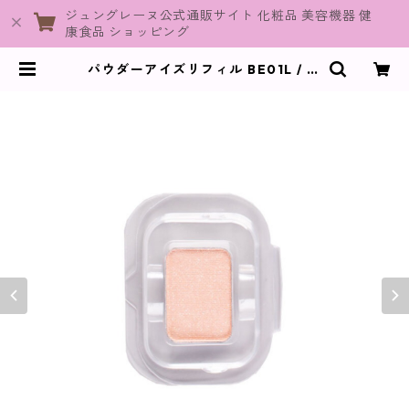
ジュングレーヌ公式通販サイト 化粧品 美容機器 健
康食品 ショッピング
パウダーアイズリフィル BE01L / サ
ーモンピンク【ヴィプランツ】 | Ju
neGraine