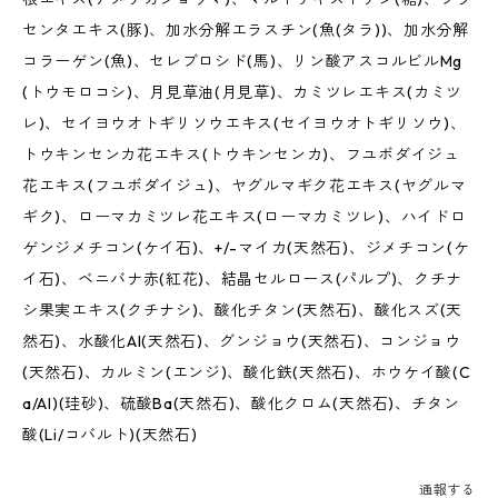
センタエキス(豚)、加水分解エラスチン(魚(タラ))、加水分解
コラーゲン(魚)、セレブロシド(馬)、リン酸アスコルビルMg
(トウモロコシ)、月見草油(月見草)、カミツレエキス(カミツ
レ)、セイヨウオトギリソウエキス(セイヨウオトギリソウ)、
トウキンセンカ花エキス(トウキンセンカ)、フユボダイジュ
花エキス(フユボダイジュ)、ヤグルマギク花エキス(ヤグルマ
ギク)、ローマカミツレ花エキス(ローマカミツレ)、ハイドロ
ゲンジメチコン(ケイ石)、+/-マイカ(天然石)、ジメチコン(ケ
イ石)、ベニバナ赤(紅花)、結晶セルロース(パルプ)、クチナ
シ果実エキス(クチナシ)、酸化チタン(天然石)、酸化スズ(天
然石)、水酸化Al(天然石)、グンジョウ(天然石)、コンジョウ
(天然石)、カルミン(エンジ)、酸化鉄(天然石)、ホウケイ酸(C
a/Al)(珪砂)、硫酸Ba(天然石)、酸化クロム(天然石)、チタン
酸(Li/コバルト)(天然石)
通報する