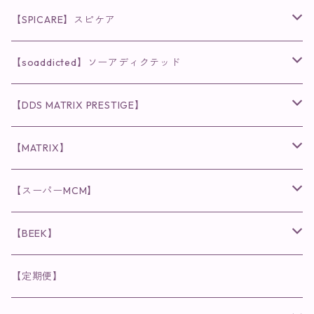
◉AQUA VENUS
【SPICARE】スピケア
クレンジング・洗顔
◉VI PLANTE
◉V3シリーズ
【soaddicted】ソーアディクテッド
化粧水
リキッド
ファンデーション・ベース
◉ナチュリスティーアクレス
◉V3 VSPIC C Line
ラッシュアディクト
【DDS MATRIX PRESTIGE】
ヘア・ボディケア関連
ディフェンサー
クレンジング・洗顔
クレンジング
クレンジング・洗顔
まつ毛用美容液
◉インナーケア
◉スピケアシリーズ
リップアディクト
スキンケアシリーズ
【MATRIX】
日焼け止め
パウダー
化粧水・乳液
洗顔
化粧水
眉毛用美容液
食品
唇用美容液
◉cocochia
◉V.O.Sシリーズ
ヘアアディクト
美容液
スキンケアシリーズ
【スーパーMCM】
美容液・美容クリーム
チーク
美容液・美容クリーム
化粧水
乳液
まつ毛プロテクター
粒タイプ
ヘナカラー
クレンジング・洗顔
◉美顔器
◉メンズシリーズ
美容液
インナーケア
【BEEK】
パック・マスク
アイメイク
日焼け止め
美容液・美容ジェル
美容クリーム
ボリュームマスカラ
パウダータイプ
ヘアファンデーション
化粧水
クレンジング・洗顔
◉スペシャルケア
◉MESシリーズ
洗顔
インナーケア
【定期便】
保湿ジェル・クリーム
リップカラー
保湿ジェル・クリーム
美容液
ロングマスカラ
ドリンクタイプ
液体洗剤
美容液
化粧水