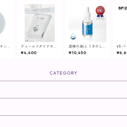
スキン
ヴェールドダイアモン
透輝の滴(とうきのし
V3 
80g
ドマスク【SPICARE】
ずく) 30mL【美容
イマー 
¥4,400
¥10,450
¥6,
液】
ml【S
CATEGORY