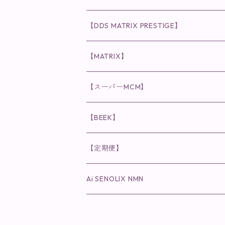
化粧水
リキッド
ファンデーション・ベース
◉ナチュリスティーアクレス
◉V3 VSPIC C Line
ラッシュアディクト
【DDS MATRIX PRESTIGE】
ヘア・ボディケア関連
ディフェンサー
クレンジング・洗顔
クレンジング
クレンジング・洗顔
まつ毛用美容液
◉インナーケア
◉スピケアシリーズ
リップアディクト
スキンケアシリーズ
【MATRIX】
日焼け止め
パウダー
化粧水・乳液
洗顔
化粧水
眉毛用美容液
食品
唇用美容液
◉cocochia
◉V.O.Sシリーズ
ヘアアディクト
美容液
スキンケアシリーズ
【スーパーMCM】
美容液・美容クリーム
チーク
美容液・美容クリーム
化粧水
乳液
まつ毛プロテクター
粒タイプ
ヘナカラー
クレンジング・洗顔
◉美顔器
◉メンズシリーズ
美容液
インナーケア
【BEEK】
パック・マスク
アイメイク
日焼け止め
美容液・美容ジェル
美容クリーム
ボリュームマスカラ
パウダータイプ
ヘアファンデーション
化粧水
クレンジング・洗顔
◉スペシャルケア
◉MESシリーズ
洗顔
インナーケア
【定期便】
保湿ジェル・クリーム
リップカラー
保湿ジェル・クリーム
美容液
ロングマスカラ
ドリンクタイプ
液体洗剤
美容液
化粧水
◉肌悩み
Ai SENOLIX NMN
ラディール
メイク小物
リップ
マスク・パック
アイライナー
消臭・除菌スプレー
パック・マスク(パッチ)
美容液
紫外線トラブル
ヘアケア
美顔器
美顔器