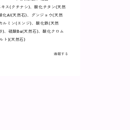
エキス(クチナシ)、酸化チタン(天然
酸化Al(天然石)、グンジョウ(天然
カルミン(エンジ)、酸化鉄(天然
(珪砂)、硫酸Ba(天然石)、酸化クロム
ルト)(天然石)
通報する