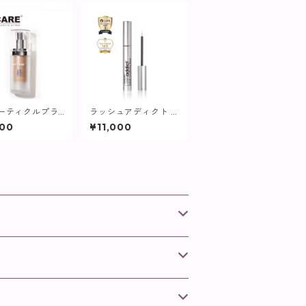
パーティクルプラ
ラッシュアディクト ア
(ライト) / 30
イラッシュ コンディシ
600
¥11,000
PICARE】
ョニング セラム アド
バンス / 5ml【まつ毛
用美容液】