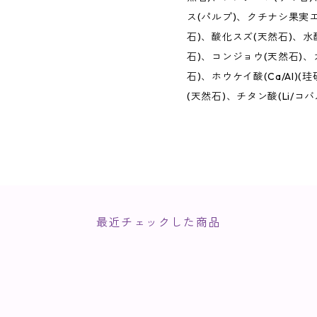
ス(パルプ)、クチナシ果実
石)、酸化スズ(天然石)、水
石)、コンジョウ(天然石)、
石)、ホウケイ酸(Ca/Al)
(天然石)、チタン酸(Li/コバ
最近チェックした商品