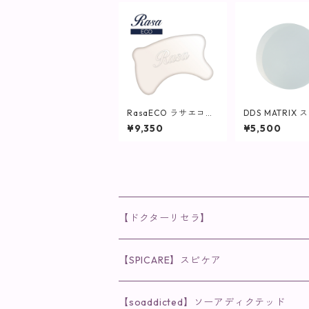
RasaECO ラサエコー
DDS MATRIX 
【SPICARE】
ケアソープ/容量
¥9,350
¥5,500
【ドクターリセラ】
◉AQUA VENUS
【SPICARE】スピケア
クレンジング・洗顔
◉VI PLANTE
◉V3シリーズ
【soaddicted】ソーアディクテッド