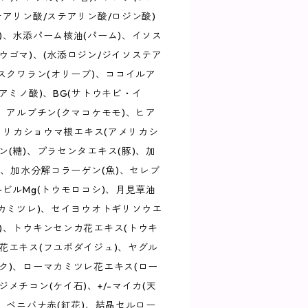
テアリン酸/ステアリン酸/ロジン酸)
)、水添パーム核油(パーム)、イソス
ウゴマ)、(水添ロジン/ジイソステア
、スクワラン(オリーブ)、ココイルア
アミノ酸)、BG(サトウキビ・イ
)、アルブチン(クマコケモモ)、ヒア
アメリカショウマ根エキス(アメリカシ
ン(糖)、プラセンタエキス(豚)、加
)、加水分解コラーゲン(魚)、セレブ
ルビルMg(トウモロコシ)、月見草油
(カミツレ)、セイヨウオトギリソウエ
)、トウキンセンカ花エキス(トウキ
花エキス(フユボダイジュ)、ヤグル
ク)、ローマカミツレ花エキス(ロー
メチコン(ケイ石)、+/-マイカ(天
)、ベニバナ赤(紅花)、結晶セルロー