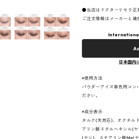
●当店はドクターリセラ正
ご注文情報はメーカーと連
Internationa
Ad
日本国内
◉使用方法
パウダーアイズ単色用コン
ださい。
◉成分表示
タルク(天然石)、オクチル
アリン酸エチルヘキシル(ヤ
(ヤシ)、ステアリン酸Mg(