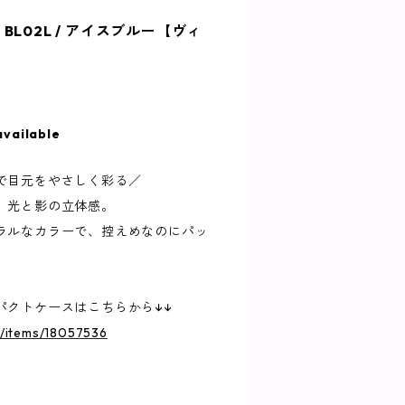
L02L / アイスブルー【ヴィ
available
で目元をやさしく彩る／
、光と影の立体感。
ラルなカラーで、控えめなのにパッ
パクトケースはこちらから↓↓
jp/items/18057536