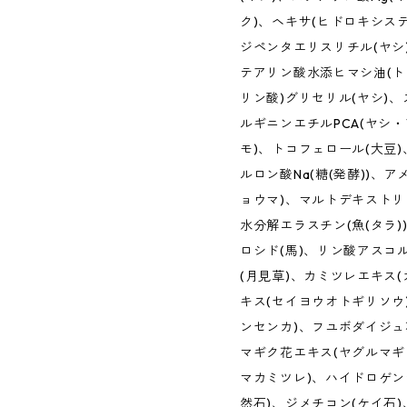
ク)、ヘキサ(ヒドロキシス
ジペンタエリスリチル(ヤシ
テアリン酸水添ヒマシ油(ト
リン酸)グリセリル(ヤシ)
ルギニンエチルPCA(ヤシ・
モ)、トコフェロール(大豆
ルロン酸Na(糖(発酵))、
ョウマ)、マルトデキストリ
水分解エラスチン(魚(タラ)
ロシド(馬)、リン酸アスコ
(月見草)、カミツレエキス
キス(セイヨウオトギリソウ
ンセンカ)、フユボダイジュ
マギク花エキス(ヤグルマギ
マカミツレ)、ハイドロゲンジ
然石)、ジメチコン(ケイ石