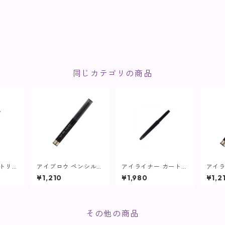
同じカテゴリの商品
ートリッ
アイブロウ ペンシルホ
アイライナー カートリ
アイラ
ウン【ヴ
ルダー【ヴィプラン
ッジ ブラック【ヴィプ
ホル
¥1,210
¥1,980
¥1,2
ツ】
ランツ】
ツ】
その他の商品