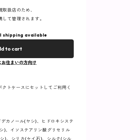
規取扱店のため、
携して管理されます。
l shipping available
d to cart
にお住まいの方向け
パクトケースにセットしてご利用く
ドデカノール(ヤシ)、ヒドロキシステ
シ)、イソステアリン酸グリセリル
ヤシ)、シリカ(ケイ石)、シルク(シル