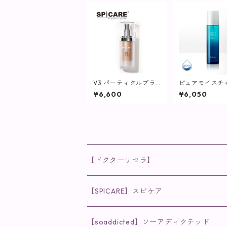
V3 パーティクルプラ
ピュアモイスチ
イマー (ライト) / 30
ォーター / 150
¥6,600
¥6,050
ml【SPICARE】
粧水/さっぱり
プ】
【ドクターリセラ】
◉AQUA VENUS
【SPICARE】スピケア
クレンジング・洗顔
◉VI PLANTE
◉V3シリーズ
【soaddicted】ソーアディクテッド