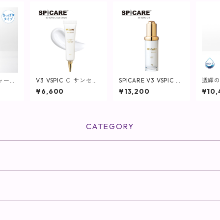
ャーウ
V3 VSPIC Ｃ サンセラ
SPICARE V3 VSPIC R
透輝の
mL【化
ム
ブイスピック 【SPICA
ずく)
¥6,600
¥13,200
¥10,
タイ
RE／スピケア】
液】
CATEGORY