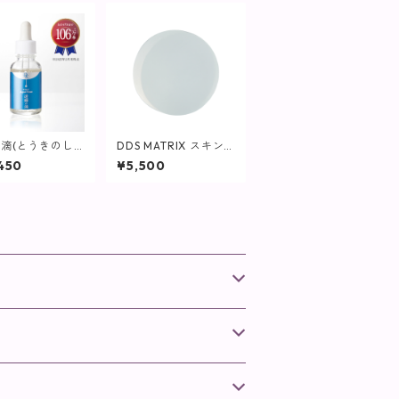
滴(とうきのし
DDS MATRIX スキン
 30mL【美容
ケアソープ/容量80g
450
¥5,500