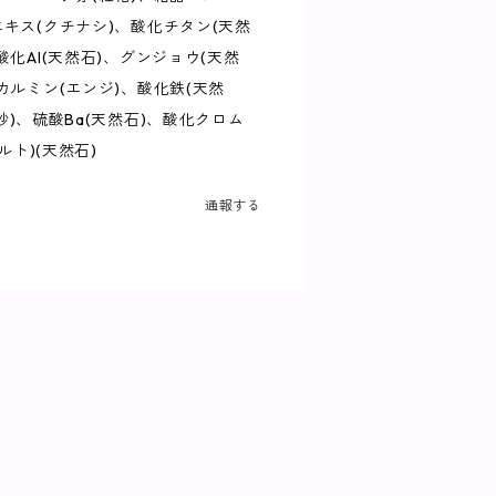
エキス(クチナシ)、酸化チタン(天然
酸化Al(天然石)、グンジョウ(天然
カルミン(エンジ)、酸化鉄(天然
(珪砂)、硫酸Ba(天然石)、酸化クロム
ルト)(天然石)
通報する