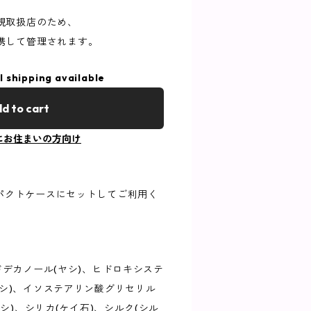
規取扱店のため、
携して管理されます。
l shipping available
d to cart
にお住まいの方向け
パクトケースにセットしてご利用く
ドデカノール(ヤシ)、ヒドロキシステ
シ)、イソステアリン酸グリセリル
ヤシ)、シリカ(ケイ石)、シルク(シル