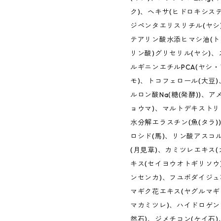
ク)、ヘキサ(ヒドロキシス
ジペンタエリスリチル(ヤシ
テアリン酸水添ヒマシ油(ト
リン酸)グリセリル(ヤシ)
ルギニンエチルPCA(ヤシ・
モ)、トコフェロール(大豆
ルロン酸Na(糖(発酵))、
ョウマ)、マルトデキストリ
水分解エラスチン(魚(タラ)
ロシド(馬)、リン酸アスコ
(月見草)、カミツレエキス
キス(セイヨウオトギリソウ
ンセンカ)、フユボダイジュ
マギク花エキス(ヤグルマギ
マカミツレ)、ハイドロゲンジ
然石)、ジメチコン(ケイ石