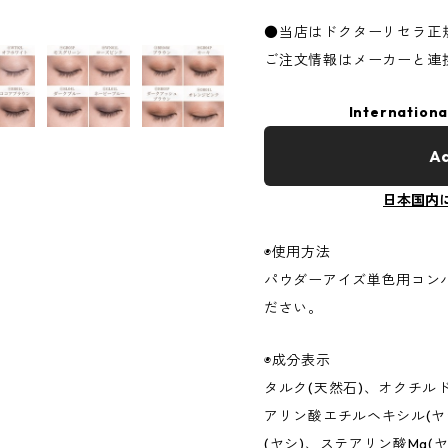
●当店はドクターリセラ正
ご注文情報はメーカーと連
Internationa
Ad
日本国内
◉使用方法
パウダーアイズ単色用コン
ださい。
◉成分表示
タルク(天然石)、オクチル
アリン酸エチルヘキシル(ヤ
(ヤシ)、ステアリン酸Mg(