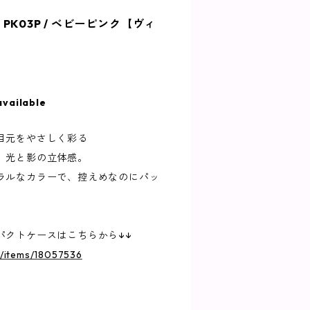
K03P / ベビーピンク【ヴィ
available
目元をやさしく彩る
、光と影の立体感。
ラルなカラーで、控えめなのにパッ
パクトケースはこちらから↓↓
jp/items/18057536