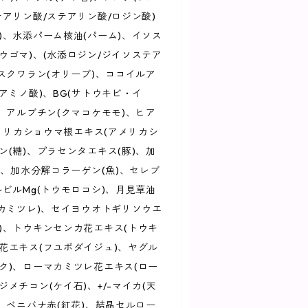
テアリン酸/ステアリン酸/ロジン酸)
)、水添パーム核油(パーム)、イソス
ウゴマ)、(水添ロジン/ジイソステア
、スクワラン(オリーブ)、ココイルア
アミノ酸)、BG(サトウキビ・イ
)、アルブチン(クマコケモモ)、ヒア
アメリカショウマ根エキス(アメリカシ
ン(糖)、プラセンタエキス(豚)、加
)、加水分解コラーゲン(魚)、セレブ
ルビルMg(トウモロコシ)、月見草油
(カミツレ)、セイヨウオトギリソウエ
)、トウキンセンカ花エキス(トウキ
花エキス(フユボダイジュ)、ヤグル
ク)、ローマカミツレ花エキス(ロー
メチコン(ケイ石)、+/-マイカ(天
)、ベニバナ赤(紅花)、結晶セルロー