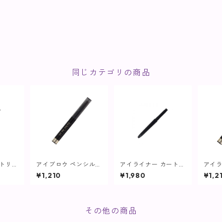
同じカテゴリの商品
ートリッ
アイブロウ ペンシルホ
アイライナー カートリ
アイラ
ウン【ヴ
ルダー【ヴィプラン
ッジ ブラック【ヴィプ
ホル
¥1,210
¥1,980
¥1,2
ツ】
ランツ】
ツ】
その他の商品