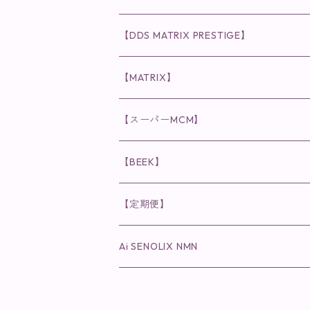
化粧水
リキッド
ファンデーション・ベース
◉ナチュリスティーアクレス
◉V3 VSPIC C Line
ラッシュアディクト
【DDS MATRIX PRESTIGE】
ヘア・ボディケア関連
ディフェンサー
クレンジング・洗顔
クレンジング
クレンジング・洗顔
まつ毛用美容液
◉インナーケア
◉スピケアシリーズ
リップアディクト
スキンケアシリーズ
【MATRIX】
日焼け止め
パウダー
化粧水・乳液
洗顔
化粧水
眉毛用美容液
食品
唇用美容液
◉cocochia
◉V.O.Sシリーズ
ヘアアディクト
美容液
スキンケアシリーズ
【スーパーMCM】
美容液・美容クリーム
チーク
美容液・美容クリーム
化粧水
乳液
まつ毛プロテクター
粒タイプ
ヘナカラー
クレンジング・洗顔
◉美顔器
◉メンズシリーズ
美容液
インナーケア
【BEEK】
パック・マスク
アイメイク
日焼け止め
美容液・美容ジェル
美容クリーム
ボリュームマスカラ
パウダータイプ
ヘアファンデーション
化粧水
クレンジング・洗顔
◉スペシャルケア
◉MESシリーズ
洗顔
インナーケア
【定期便】
保湿ジェル・クリーム
リップカラー
保湿ジェル・クリーム
美容液
ロングマスカラ
ドリンクタイプ
液体洗剤
美容液
化粧水
◉肌悩み
Ai SENOLIX NMN
ラディール
メイク小物
リップ
マスク・パック
アイライナー
消臭・除菌スプレー
パック・マスク(パッチ)
美容液
紫外線トラブル
ヘアケア
美顔器
美顔器