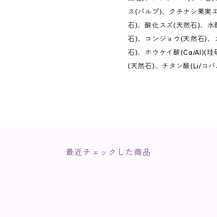
ス(パルプ)、クチナシ果実
石)、酸化スズ(天然石)、水
石)、コンジョウ(天然石)、
石)、ホウケイ酸(Ca/Al)
(天然石)、チタン酸(Li/コバ
最近チェックした商品