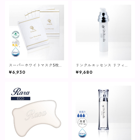
スーパーホワイトマスク5枚入
リンクルエッセンス リフィル
【マスクパック】
(つけ替え用) / 32mL【美容
¥6,930
¥9,680
液】