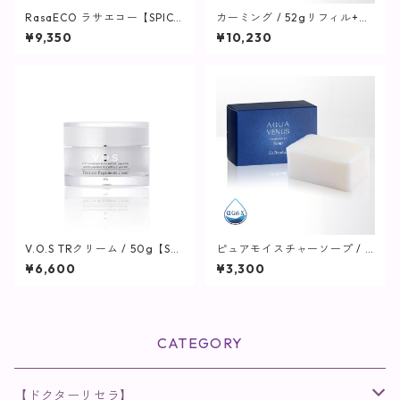
RasaECO ラサエコー【SPICA
カーミング / 52gリフィル+専
RE】
用ボトル【保湿クリーム】
¥9,350
¥10,230
V.O.S TRクリーム / 50g【SPI
ピュアモイスチャーソープ / 11
CARE】
0g【洗顔】
¥6,600
¥3,300
CATEGORY
【ドクターリセラ】