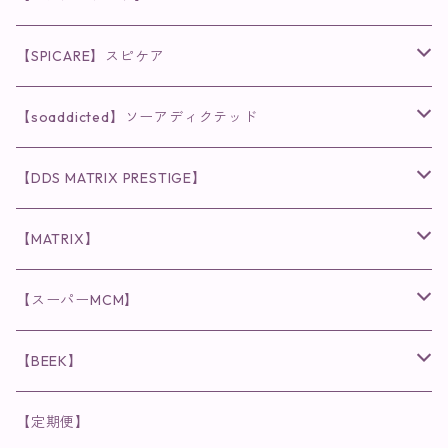
◉AQUA VENUS
【SPICARE】スピケア
クレンジング・洗顔
◉VI PLANTE
◉V3シリーズ
【soaddicted】ソーアディクテッド
化粧水
リキッド
ファンデーション・ベース
◉ナチュリスティーアクレス
◉V3 VSPIC C Line
ラッシュアディクト
【DDS MATRIX PRESTIGE】
ヘア・ボディケア関連
ディフェンサー
クレンジング・洗顔
クレンジング
クレンジング・洗顔
まつ毛用美容液
◉インナーケア
◉スピケアシリーズ
リップアディクト
スキンケアシリーズ
【MATRIX】
日焼け止め
パウダー
化粧水・乳液
洗顔
化粧水
眉毛用美容液
食品
唇用美容液
◉cocochia
◉V.O.Sシリーズ
ヘアアディクト
美容液
スキンケアシリーズ
【スーパーMCM】
美容液・美容クリーム
チーク
美容液・美容クリーム
化粧水
乳液
まつ毛プロテクター
粒タイプ
ヘナカラー
クレンジング・洗顔
◉美顔器
◉メンズシリーズ
美容液
インナーケア
【BEEK】
パック・マスク
アイメイク
日焼け止め
美容液・美容ジェル
美容クリーム
ボリュームマスカラ
パウダータイプ
ヘアファンデーション
化粧水
クレンジング・洗顔
◉スペシャルケア
◉MESシリーズ
洗顔
インナーケア
【定期便】