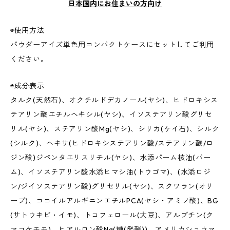
日本国内にお住まいの方向け
◉使用方法
パウダーアイズ単色用コンパクトケースにセットしてご利用
ください。
◉成分表示
タルク(天然石)、オクチルドデカノール(ヤシ)、ヒドロキシス
テアリン酸エチルヘキシル(ヤシ)、イソステアリン酸グリセ
リル(ヤシ)、ステアリン酸Mg(ヤシ)、シリカ(ケイ石)、シルク
(シルク)、ヘキサ(ヒドロキシステアリン酸/ステアリン酸/ロ
ジン酸)ジペンタエリスリチル(ヤシ)、水添パーム核油(パー
ム)、イソステアリン酸水添ヒマシ油(トウゴマ)、(水添ロジ
ン/ジイソステアリン酸)グリセリル(ヤシ)、スクワラン(オリ
ーブ)、ココイルアルギニンエチルPCA(ヤシ・アミノ酸)、BG
(サトウキビ・イモ)、トコフェロール(大豆)、アルブチン(ク
マコケモモ)、ヒアルロン酸Na(糖(発酵))、アメリカショウマ