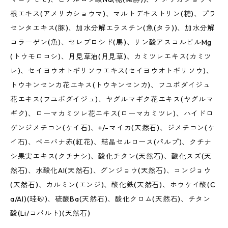
根エキス(アメリカショウマ)、マルトデキストリン(糖)、プラ
センタエキス(豚)、加水分解エラスチン(魚(タラ))、加水分解
コラーゲン(魚)、セレブロシド(馬)、リン酸アスコルビルMg
(トウモロコシ)、月見草油(月見草)、カミツレエキス(カミツ
レ)、セイヨウオトギリソウエキス(セイヨウオトギリソウ)、
トウキンセンカ花エキス(トウキンセンカ)、フユボダイジュ
花エキス(フユボダイジュ)、ヤグルマギク花エキス(ヤグルマ
ギク)、ローマカミツレ花エキス(ローマカミツレ)、ハイドロ
ゲンジメチコン(ケイ石)、+/-マイカ(天然石)、ジメチコン(ケ
イ石)、ベニバナ赤(紅花)、結晶セルロース(パルプ)、クチナ
シ果実エキス(クチナシ)、酸化チタン(天然石)、酸化スズ(天
然石)、水酸化Al(天然石)、グンジョウ(天然石)、コンジョウ
(天然石)、カルミン(エンジ)、酸化鉄(天然石)、ホウケイ酸(C
a/Al)(珪砂)、硫酸Ba(天然石)、酸化クロム(天然石)、チタン
酸(Li/コバルト)(天然石)