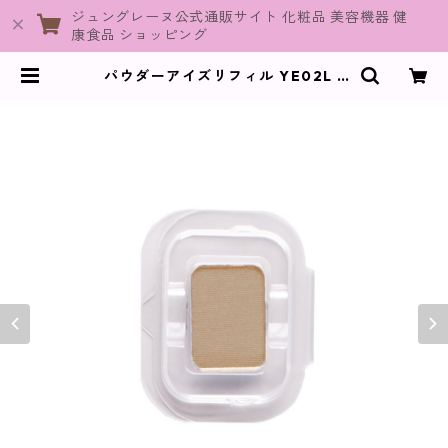
ジュングレーヌ公式通販サイト 化粧品 美容機器 健
康食品 ショッピング
パウダーアイズリフィル YE02L /
シャンパンゴールド【ヴィプラン
ツ】 | JuneGraine