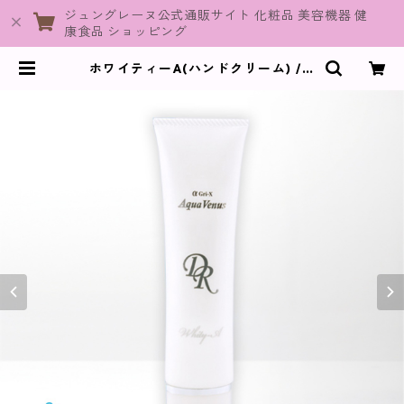
ジュングレーヌ公式通販サイト 化粧品 美容機器 健
康食品 ショッピング
ホワイティーA(ハンドクリーム) / 6
0g【ヘア・ボディケア関連】 | Jun
eGraine