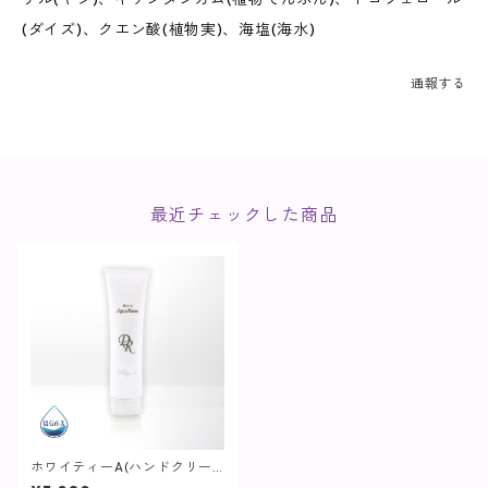
(ダイズ)、クエン酸(植物実)、海塩(海水)
通報する
最近チェックした商品
ホワイティーA(ハンドクリー
ム) / 60g【ヘア・ボディケア