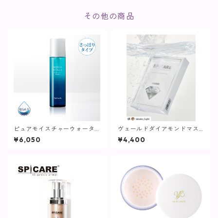
その他の商品
ピュアモイスチャーウォータ
ヴェールドダイアモンドマス
ー / 150mL【化粧水/さっぱり
ク【SPICARE】
¥6,050
¥4,400
タイプ】