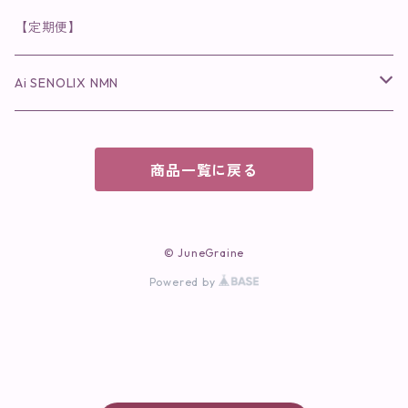
パック・マスク
アイメイク
日焼け止め
美容液・美容ジェル
美容クリーム
ボリュームマスカラ
パウダータイプ
ヘアファンデーション
化粧水
クレンジング・洗顔
◉スペシャルケア
◉MESシリーズ
洗顔
インナーケア
【定期便】
保湿ジェル・クリーム
リップカラー
保湿ジェル・クリーム
美容液
ロングマスカラ
ドリンクタイプ
液体洗剤
美容液
化粧水
◉肌悩み
Ai SENOLIX NMN
ラディール
メイク小物
リップ
マスク・パック
アイライナー
消臭・除菌スプレー
パック・マスク(パッチ)
美容液
紫外線トラブル
ヘアケア
美顔器
美顔器
インナーケア
商品一覧に戻る
歯磨きジェル
保湿クリーム
ファンデーション
エイジングトラブル
トラベルセット
UV(日焼け止め）
竹タオル・ガーゼケット
トラベルセット
毛穴
© JuneGraine
cocochiaお祝いギフトセット(包装あり)
Powered by
オイリートラブル