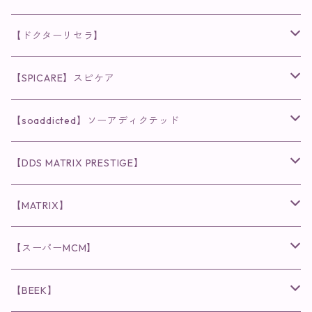
【ドクターリセラ】
◉AQUA VENUS
【SPICARE】スピケア
クレンジング・洗顔
◉VI PLANTE
◉V3シリーズ
【soaddicted】ソーアディクテッド
化粧水
リキッド
ファンデーション・ベース
◉ナチュリスティーアクレス
◉V3 VSPIC C Line
ラッシュアディクト
【DDS MATRIX PRESTIGE】
ヘア・ボディケア関連
ディフェンサー
クレンジング・洗顔
クレンジング
クレンジング・洗顔
まつ毛用美容液
◉インナーケア
◉スピケアシリーズ
リップアディクト
スキンケアシリーズ
【MATRIX】
日焼け止め
パウダー
化粧水・乳液
洗顔
化粧水
眉毛用美容液
食品
唇用美容液
◉cocochia
◉V.O.Sシリーズ
ヘアアディクト
美容液
スキンケアシリーズ
【スーパーMCM】
美容液・美容クリーム
チーク
美容液・美容クリーム
化粧水
乳液
まつ毛プロテクター
粒タイプ
ヘナカラー
クレンジング・洗顔
◉美顔器
◉メンズシリーズ
美容液
インナーケア
【BEEK】