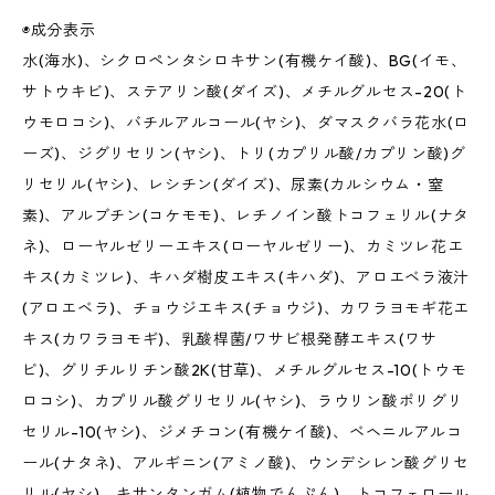
◉成分表示
水(海水)、シクロペンタシロキサン(有機ケイ酸)、BG(イモ、
サトウキビ)、ステアリン酸(ダイズ)、メチルグルセス-20(ト
ウモロコシ)、バチルアルコール(ヤシ)、ダマスクバラ花水(ロ
ーズ)、ジグリセリン(ヤシ)、トリ(カプリル酸/カプリン酸)グ
リセリル(ヤシ)、レシチン(ダイズ)、尿素(カルシウム・窒
素)、アルブチン(コケモモ)、レチノイン酸トコフェリル(ナタ
ネ)、ローヤルゼリーエキス(ローヤルゼリー)、カミツレ花エ
キス(カミツレ)、キハダ樹皮エキス(キハダ)、アロエベラ液汁
(アロエベラ)、チョウジエキス(チョウジ)、カワラヨモギ花エ
キス(カワラヨモギ)、乳酸桿菌/ワサビ根発酵エキス(ワサ
ビ)、グリチルリチン酸2K(甘草)、メチルグルセス-10(トウモ
ロコシ)、カプリル酸グリセリル(ヤシ)、ラウリン酸ポリグリ
セリル-10(ヤシ)、ジメチコン(有機ケイ酸)、ベヘニルアルコ
ール(ナタネ)、アルギニン(アミノ酸)、ウンデシレン酸グリセ
リル(ヤシ)、キサンタンガム(植物でんぷん)、トコフェロール