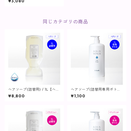
¥3,080
関連】
同じカテゴリの商品
ヘアソープ(詰替用) / 1L【ヘ
ヘアソープ(詰替用専用ボトル)
ア・ボディ】
/ 1L用【ヘア・ボディ】
¥8,800
¥1,100