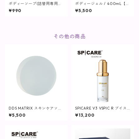
ボディーソープ(詰替用専用ボ
ボディージェル / 400mL【保
トル) / 500ｍL用【ヘア・ボ
湿ジェル】
¥990
¥5,500
ディ】
その他の商品
DDS MATRIX スキンケアソー
SPICARE V3 VSPIC R ブイス
プ/容量80g
ピック 【SPICARE／スピケ
¥5,500
¥13,200
ア】