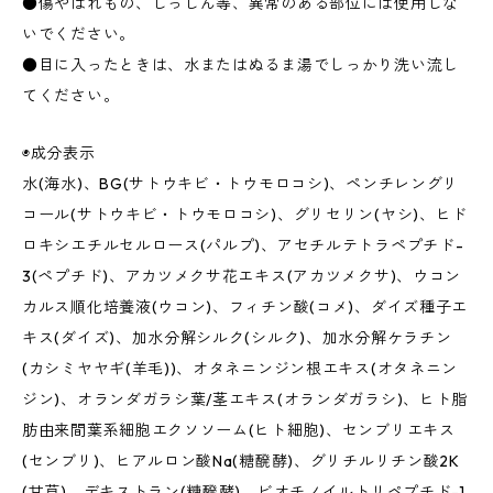
●傷やはれもの、しっしん等、異常のある部位には使用しな
いでください。
●目に入ったときは、水またはぬるま湯でしっかり洗い流し
てください。
◉成分表示
水(海水)、BG(サトウキビ・トウモロコシ)、ペンチレングリ
コール(サトウキビ・トウモロコシ)、グリセリン(ヤシ)、ヒド
ロキシエチルセルロース(パルプ)、アセチルテトラペプチド-
3(ペプチド)、アカツメクサ花エキス(アカツメクサ)、ウコン
カルス順化培養液(ウコン)、フィチン酸(コメ)、ダイズ種子エ
キス(ダイズ)、加水分解シルク(シルク)、加水分解ケラチン
(カシミヤヤギ(羊毛))、オタネニンジン根エキス(オタネニン
ジン)、オランダガラシ葉/茎エキス(オランダガラシ)、ヒト脂
肪由来間葉系細胞エクソソーム(ヒト細胞)、センブリエキス
(センブリ)、ヒアルロン酸Na(糖醗酵)、グリチルリチン酸2K
(甘草)、デキストラン(糖醗酵)、ビオチノイルトリペプチド-1