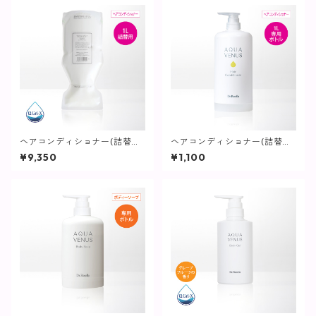
ヘアコンディショナー(詰替用)
ヘアコンディショナー(詰替用
/ 1L【ヘア・ボディ】
専用ボトル) / 1L用【ヘア・ボ
¥9,350
¥1,100
ディ】