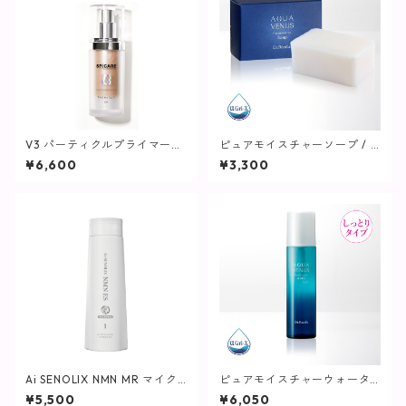
V3 パーティクルプライマー
ピュアモイスチャーソープ / 11
(ミディアムライト) / 30ml
0g【洗顔】
¥6,600
¥3,300
【SPICARE】
Ai SENOLIX NMN MR マイク
ピュアモイスチャーウォータ
ロリペア （トリートメント）
ーヴェール / 150mL【化粧水/
¥5,500
¥6,050