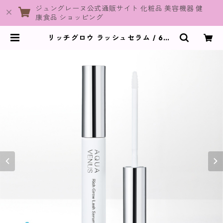
ジュングレーヌ公式通販サイト 化粧品 美容機器 健
康食品 ショッピング
リッチグロウ ラッシュセラム / 6mL
【ヘア・ボディケア関連】 | JuneG
raine