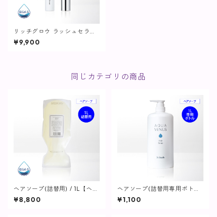
リッチグロウ ラッシュセラム
/ 6mL【ヘア・ボディケア関
¥9,900
連】
同じカテゴリの商品
ヘアソープ(詰替用) / 1L【ヘ
ヘアソープ(詰替用専用ボトル)
ア・ボディ】
/ 1L用【ヘア・ボディ】
¥8,800
¥1,100