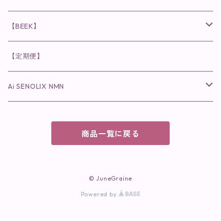
美容液・美容クリーム
チーク
美容液・美容クリーム
化粧水
乳液
まつ毛プロテクター
粒タイプ
ヘナカラー
クレンジング・洗顔
◉美顔器
◉メンズシリーズ
美容液
インナーケア
【BEEK】
パック・マスク
アイメイク
日焼け止め
美容液・美容ジェル
美容クリーム
ボリュームマスカラ
パウダータイプ
ヘアファンデーション
化粧水
クレンジング・洗顔
◉スペシャルケア
◉MESシリーズ
洗顔
インナーケア
【定期便】
保湿ジェル・クリーム
リップカラー
保湿ジェル・クリーム
美容液
ロングマスカラ
ドリンクタイプ
液体洗剤
美容液
化粧水
◉肌悩み
Ai SENOLIX NMN
ラディール
メイク小物
リップ
マスク・パック
アイライナー
消臭・除菌スプレー
パック・マスク(パッチ)
美容液
紫外線トラブル
ヘアケア
美顔器
美顔器
インナーケア
商品一覧に戻る
歯磨きジェル
保湿クリーム
ファンデーション
エイジングトラブル
トラベルセット
UV(日焼け止め）
竹タオル・ガーゼケット
トラベルセット
毛穴
© JuneGraine
cocochiaお祝いギフトセット(包装あり)
Powered by
オイリートラブル