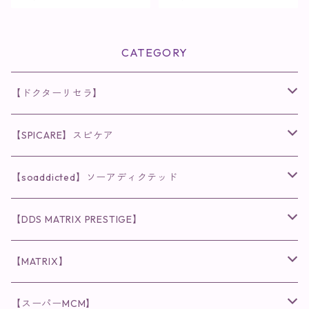
しっとりタイプ】
CATEGORY
【ドクターリセラ】
◉AQUA VENUS
【SPICARE】スピケア
クレンジング・洗顔
◉VI PLANTE
◉V3シリーズ
【soaddicted】ソーアディクテッド
化粧水
リキッド
ファンデーション・ベース
◉ナチュリスティーアクレス
◉V3 VSPIC C Line
ラッシュアディクト
【DDS MATRIX PRESTIGE】
ヘア・ボディケア関連
ディフェンサー
クレンジング・洗顔
クレンジング
クレンジング・洗顔
まつ毛用美容液
◉インナーケア
◉スピケアシリーズ
リップアディクト
スキンケアシリーズ
【MATRIX】
日焼け止め
パウダー
化粧水・乳液
洗顔
化粧水
眉毛用美容液
食品
唇用美容液
◉cocochia
◉V.O.Sシリーズ
ヘアアディクト
美容液
スキンケアシリーズ
【スーパーMCM】