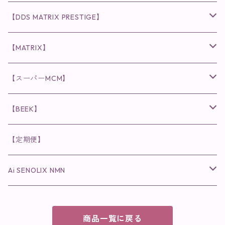
化粧水
リキッド
ファンデーション・ベース
◉ナチュリスティーアクレス
◉V3 VSPIC C Line
ラッシュアディクト
【DDS MATRIX PRESTIGE】
ヘア・ボディケア関連
ディフェンサー
クレンジング・洗顔
クレンジング
クレンジング・洗顔
まつ毛用美容液
◉インナーケア
◉スピケアシリーズ
リップアディクト
スキンケアシリーズ
【MATRIX】
日焼け止め
パウダー
化粧水・乳液
洗顔
化粧水
眉毛用美容液
食品
唇用美容液
◉cocochia
◉V.O.Sシリーズ
ヘアアディクト
美容液
スキンケアシリーズ
【スーパーMCM】
美容液・美容クリーム
チーク
美容液・美容クリーム
化粧水
乳液
まつ毛プロテクター
粒タイプ
ヘナカラー
クレンジング・洗顔
◉美顔器
◉メンズシリーズ
美容液
インナーケア
【BEEK】
パック・マスク
アイメイク
日焼け止め
美容液・美容ジェル
美容クリーム
ボリュームマスカラ
パウダータイプ
ヘアファンデーション
化粧水
クレンジング・洗顔
◉スペシャルケア
◉MESシリーズ
洗顔
インナーケア
【定期便】
保湿ジェル・クリーム
リップカラー
保湿ジェル・クリーム
美容液
ロングマスカラ
ドリンクタイプ
液体洗剤
美容液
化粧水
◉肌悩み
Ai SENOLIX NMN
ラディール
メイク小物
リップ
マスク・パック
アイライナー
消臭・除菌スプレー
パック・マスク(パッチ)
美容液
紫外線トラブル
ヘアケア
美顔器
美顔器
インナーケア
商品一覧に戻る
歯磨きジェル
保湿クリーム
ファンデーション