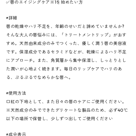
✅唇のエイジングケア※1を始めたい方
◉詳細
唇の乾燥やハリ不足を、年齢のせいだと諦めていませんか?
そんな大人の唇悩みには、「トリートメントリップ」がおす
すめ。天然由来成分のみでつくった、優しく潤う唇の美容液
です。保湿成分であるセラミドなどが、乾燥によるハリ不足
にアプローチ。また、角質層から集中保湿し、しっとりとし
た潤いが心地よく続きます。毎日のリップケアでハリのあ
る、ぷるぷるでなめらかな唇へ。
◉使用方法
口紅の下地として、また日々の唇のケアにご使用ください。
※天然成分のみでできたデリケートな製品のため、必ず40℃
以下の場所で保管し、少しずつ出してご使用ください
◉成分表示