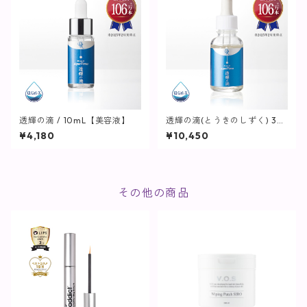
透輝の滴 / 10mL【美容液】
透輝の滴(とうきのしずく) 30
mL【美容液】
¥4,180
¥10,450
その他の商品