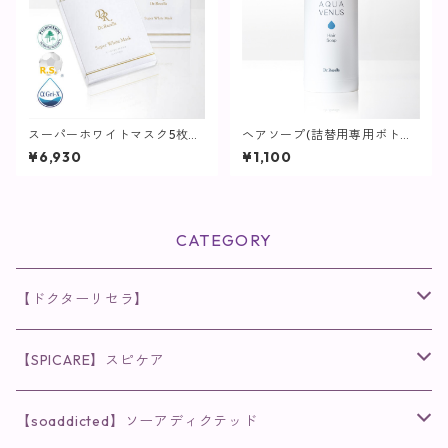
スーパーホワイトマスク5枚入
ヘアソープ(詰替用専用ボトル)
【マスクパック】
/ 1L用【ヘア・ボディ】
¥6,930
¥1,100
CATEGORY
【ドクターリセラ】
◉AQUA VENUS
【SPICARE】スピケア
クレンジング・洗顔
◉VI PLANTE
◉V3シリーズ
【soaddicted】ソーアディクテッド