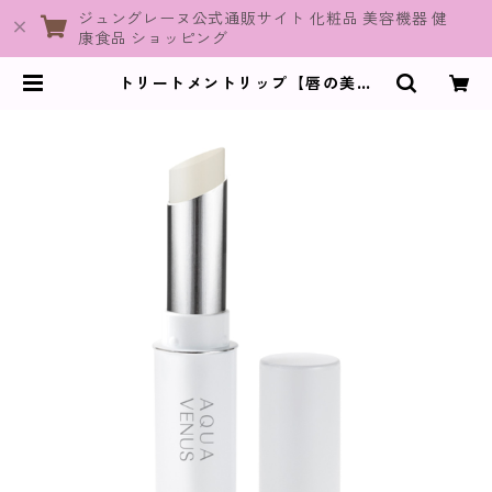
ジュングレーヌ公式通販サイト 化粧品 美容機器 健
康食品 ショッピング
トリートメントリップ【唇の美容
液】 | JuneGraine