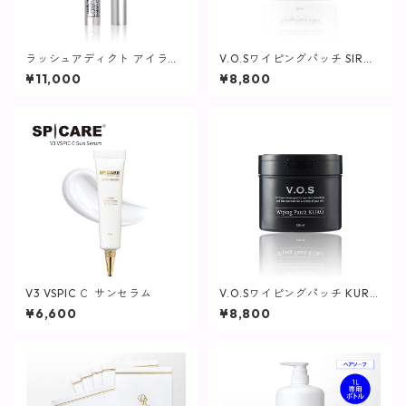
ラッシュアディクト アイラッ
V.O.Sワイピングパッチ SIRO
シュ コンディショニング セラ
(白)230ml(80枚入り)【SPICA
¥11,000
¥8,800
ム アドバンス / 5ml【まつ毛
RE】
用美容液】
V3 VSPIC Ｃ サンセラム
V.O.Sワイピングパッチ KURO
(黒)230ml(80枚入り)【SPICA
¥6,600
¥8,800
RE】