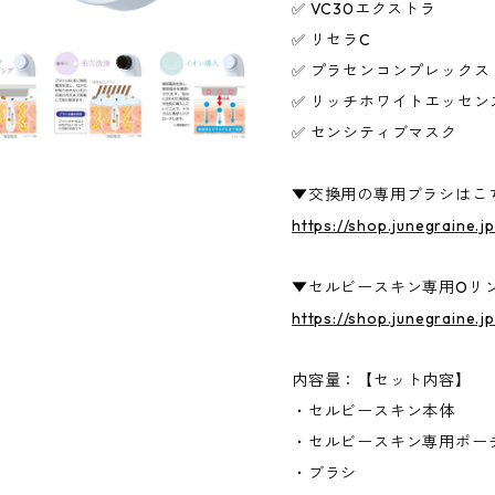
✅ VC30エクストラ
✅ リセラC
✅ プラセンコンプレックス
✅ リッチホワイトエッセン
✅ センシティブマスク
▼交換用の専用ブラシはこ
https://shop.junegraine.j
▼セルビースキン専用Oリ
https://shop.junegraine.
内容量：【セット内容】
・セルビースキン本体
・セルビースキン専用ポー
・ブラシ