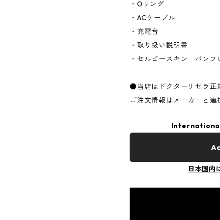
・Oリング
・ACケーブル
・充電台
・取り扱い説明書
・セルビースキン パンフ
●当店はドクターリセラ正
ご注文情報はメーカーと連
Internationa
Ad
日本国内