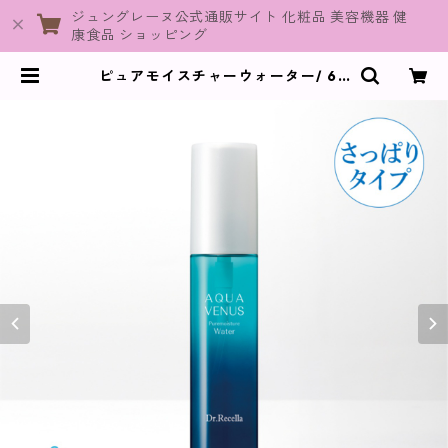
ジュングレーヌ公式通販サイト 化粧品 美容機器 健
康食品 ショッピング
ピュアモイスチャーウォーター/ 60
mL【化粧水/さっぱりタイプ】 | Ju
neGraine