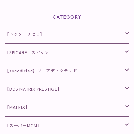
CATEGORY
【ドクターリセラ】
◉AQUA VENUS
【SPICARE】スピケア
クレンジング・洗顔
◉VI PLANTE
◉V3シリーズ
【soaddicted】ソーアディクテッド
化粧水
リキッド
ファンデーション・ベース
◉ナチュリスティーアクレス
◉V3 VSPIC C Line
ラッシュアディクト
【DDS MATRIX PRESTIGE】
ヘア・ボディケア関連
ディフェンサー
クレンジング・洗顔
クレンジング
クレンジング・洗顔
まつ毛用美容液
◉インナーケア
◉スピケアシリーズ
リップアディクト
スキンケアシリーズ
【MATRIX】
日焼け止め
パウダー
化粧水・乳液
洗顔
化粧水
眉毛用美容液
食品
唇用美容液
◉cocochia
◉V.O.Sシリーズ
ヘアアディクト
美容液
スキンケアシリーズ
【スーパーMCM】