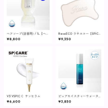
ヘアソープ(詰替用) / 1L【ヘ
RasaECO ラサエコー【SPICA
ア・ボディ】
RE】
¥8,800
¥9,350
V3 VSPIC Ｃ サンセラム
ピュアモイスチャーウォータ
ー/ 60mL【化粧水/さっぱり
¥6,600
¥3,850
タイプ】