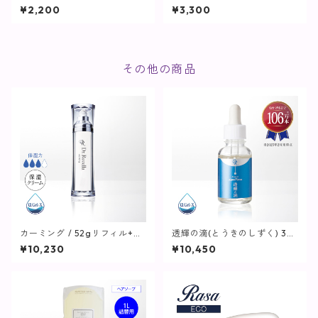
とりタイプ)【化粧水】
ング / 75g【クレンジング】
¥2,200
¥3,300
その他の商品
カーミング / 52gリフィル+専
透輝の滴(とうきのしずく) 30
用ボトル【保湿クリーム】
mL【美容液】
¥10,230
¥10,450