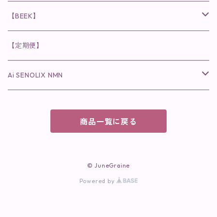
美容液・美容クリーム
チーク
美容液・美容クリーム
化粧水
乳液
まつ毛プロテクター
粒タイプ
ヘナカラー
クレンジング・洗顔
◉美顔器
◉メンズシリーズ
美容液
インナーケア
【BEEK】
パック・マスク
アイメイク
日焼け止め
美容液・美容ジェル
美容クリーム
ボリュームマスカラ
パウダータイプ
ヘアファンデーション
化粧水
クレンジング・洗顔
◉スペシャルケア
◉MESシリーズ
洗顔
インナーケア
【定期便】
保湿ジェル・クリーム
リップカラー
保湿ジェル・クリーム
美容液
ロングマスカラ
ドリンクタイプ
液体洗剤
美容液
化粧水
◉肌悩み
Ai SENOLIX NMN
ラディール
メイク小物
リップ
マスク・パック
アイライナー
消臭・除菌スプレー
パック・マスク(パッチ)
美容液
紫外線トラブル
ヘアケア
美顔器
美顔器
インナーケア
商品一覧に戻る
歯磨きジェル
保湿クリーム
ファンデーション
エイジングトラブル
トラベルセット
UV(日焼け止め）
竹タオル・ガーゼケット
トラベルセット
毛穴
© JuneGraine
cocochiaお祝いギフトセット(包装あり)
Powered by
オイリートラブル