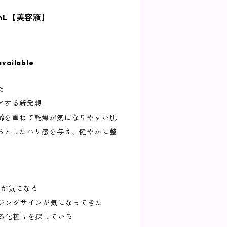
0mL【美容液】
available
た
アする新発想
齢を重ねて乾燥が気になりやすい肌
らとしたハリ感を与え、健やかに整
1が気になる
イジングサインが気になってきた
える化粧品を探している