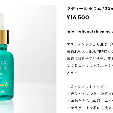
ラディール セラム / 3
¥16,500
International shipping 
エステメソッドから生まれ
敏感肌も大人肌も同時にケ
敏感に傾きやすい肌や、年
にうるおいによってふっく
えます。
＼こんな方におすすめ／
✅ 赤みやヒリつき、敏感※
✅ 年齢とともに乾燥、エ
✅ デリケートな肌にも使