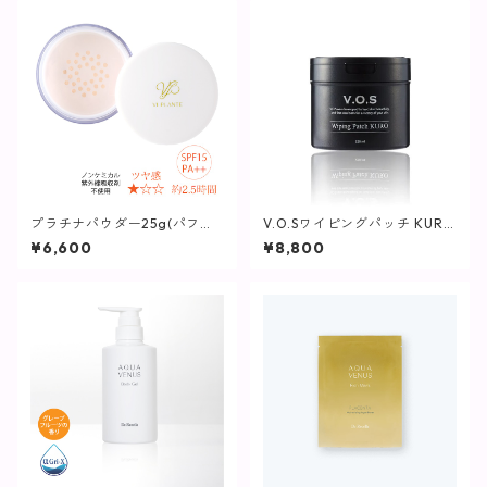
プラチナパウダー25g(パフ付
V.O.Sワイピングパッチ KURO
き)【ヴィプランツ】
(黒)230ml(80枚入り)【SPICA
¥6,600
¥8,800
RE】