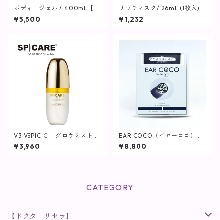
ボディージェル / 400mL【保
リッチマスク/ 26mL (1枚入)
湿ジェル】
【マスク】
¥5,500
¥1,232
V3 VSPIC Ｃ グロウミスト
EAR COCO（イヤーココ）【S
【SPICARE／スピケア】
PICARE】
¥3,960
¥8,800
CATEGORY
【ドクターリセラ】