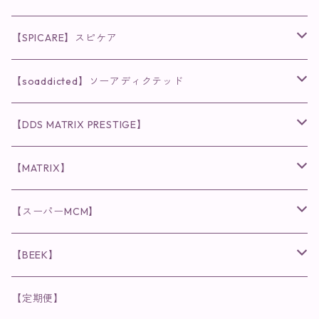
◉AQUA VENUS
【SPICARE】スピケア
クレンジング・洗顔
◉VI PLANTE
◉V3シリーズ
【soaddicted】ソーアディクテッド
化粧水
リキッド
ファンデーション・ベース
◉ナチュリスティーアクレス
◉V3 VSPIC C Line
ラッシュアディクト
【DDS MATRIX PRESTIGE】
ヘア・ボディケア関連
ディフェンサー
クレンジング・洗顔
クレンジング
クレンジング・洗顔
まつ毛用美容液
◉インナーケア
◉スピケアシリーズ
リップアディクト
スキンケアシリーズ
【MATRIX】
日焼け止め
パウダー
化粧水・乳液
洗顔
化粧水
眉毛用美容液
食品
唇用美容液
◉cocochia
◉V.O.Sシリーズ
ヘアアディクト
美容液
スキンケアシリーズ
【スーパーMCM】
美容液・美容クリーム
チーク
美容液・美容クリーム
化粧水
乳液
まつ毛プロテクター
粒タイプ
ヘナカラー
クレンジング・洗顔
◉美顔器
◉メンズシリーズ
美容液
インナーケア
【BEEK】
パック・マスク
アイメイク
日焼け止め
美容液・美容ジェル
美容クリーム
ボリュームマスカラ
パウダータイプ
ヘアファンデーション
化粧水
クレンジング・洗顔
◉スペシャルケア
◉MESシリーズ
洗顔
インナーケア
【定期便】